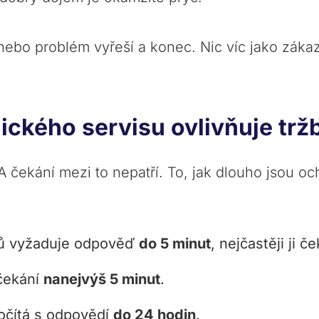
nebo problém vyřeší a konec. Nic víc jako záka
ického servisu ovlivňuje tr
 A čekání mezi to nepatří. To, jak dlouho jsou o
ů vyžaduje odpověď
do 5 minut
, nejčastěji ji 
čekání
nanejvýš 5 minut
.
očítá s odpovědí
do 24 hodin
.