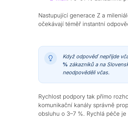
Nastupující generace Z a mileniál
očekávají téměř instantní odpově
Když odpověď nepřijde vča
%
zákazníků a na Sloven
neodpověděli včas.
Rychlost podpory tak přímo rozho
komunikační kanály správně propoj
obsluhu o 3–7 %. Rychlá péče je t