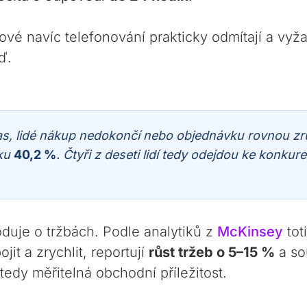
ové navíc telefonování prakticky odmítají a vyža
ď.
s, lidé nákup nedokončí nebo objednávku rovnou zru
sku
40,2 %
. Čtyři z deseti lidí tedy odejdou ke konkure
duje o tržbách. Podle analytiků z
McKinsey
tot
it a zrychlit, reportují
růst tržeb o 5–15 %
a so
edy měřitelná obchodní příležitost.