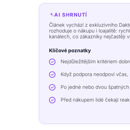
AI SHRNUTÍ
Článek vychází z exkluzivního Dak
rozhoduje o nákupu i loajalitě: ryc
kanálech, co zákazníky nejčastěji v
Klíčové poznatky
Nejdůležitějším kritériem dob
Když podpora neodpoví včas,
Po jedné nebo dvou špatnýc
Před nákupem lidé čekají rea