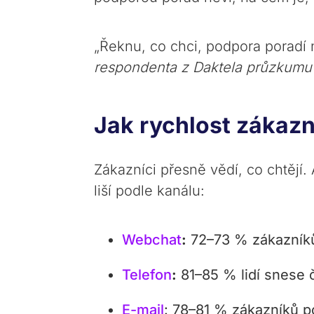
„Řeknu, co chci, podpora poradí 
respondenta z Daktela průzkumu
Jak rychlost zákazn
Zákazníci přesně vědí, co chtějí.
liší podle kanálu:
Webchat
:
72–73 % zákazník
Telefon
:
81–85 % lidí snese 
E-mail
: 78–81 % zákazníků p