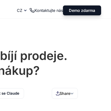
Demo zdarma
CZ
Kontaktujte nás
íjí prodeje.
 nákup?
t se Claude
Share