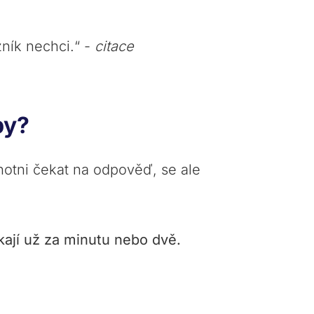
zník nechci.“ -
citace
žby?
chotni čekat na odpověď, se ale
čekají už za minutu nebo dvě.