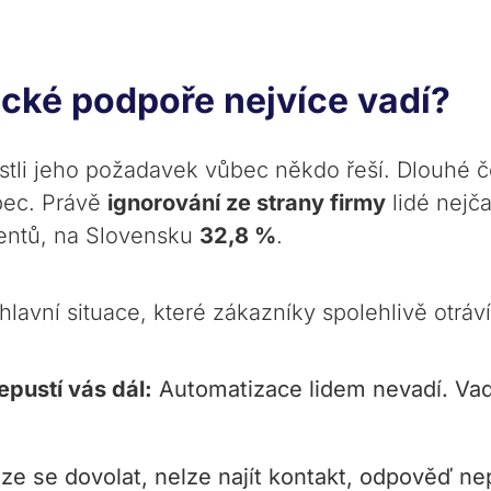
cké podpoře nejvíce vadí?
estli jeho požadavek vůbec někdo řeší. Dlouhé če
ůbec. Právě
ignorování ze strany firmy
lidé nejča
ntů, na Slovensku
32,8 %
.
lavní situace, které zákazníky spolehlivě otráví
epustí vás dál:
Automatizace lidem nevadí. Vad
ze se dovolat, nelze najít kontakt, odpověď nep