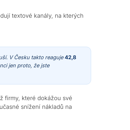
dují textové kanály, na kterých
ší. V Česku takto reaguje
42,8
nci jen proto, že jste
iž firmy, které dokážou své
učasné snížení nákladů na