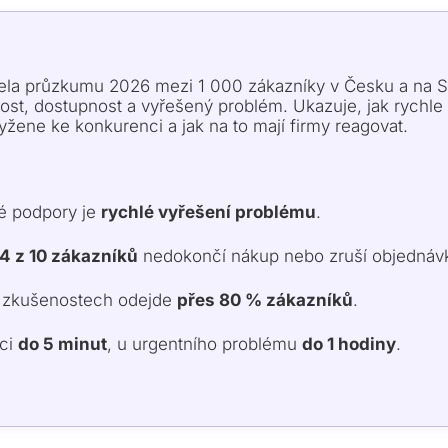
tela průzkumu 2026 mezi 1 000 zákazníky v Česku a na S
hlost, dostupnost a vyřešený problém. Ukazuje, jak rychle
yžene ke konkurenci a jak na to mají firmy reagovat.
ré podpory je
rychlé vyřešení problému
.
4 z 10 zákazníků
nedokončí nákup nebo zruší objednáv
h zkušenostech odejde
přes 80 % zákazníků
.
kci
do 5 minut
, u urgentního problému
do 1 hodiny
.