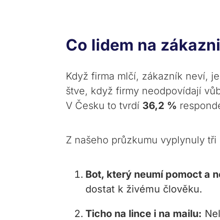
Co lidem na zákazni
Když firma mlčí, zákazník neví, j
štve, když firmy neodpovídají v
V Česku to tvrdí
36,2 %
responde
Z našeho průzkumu vyplynuly tři h
Bot, který neumí pomoct a n
dostat k živému člověku.
Ticho na lince i na mailu:
Nel