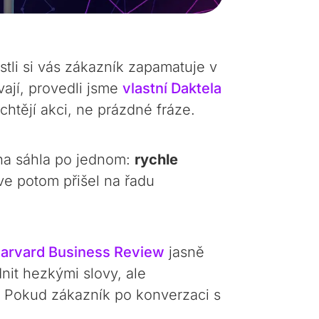
tli si vás zákazník zapamatuje v
vají, provedli jsme
vlastní Daktela
htějí akci, ne prázdné fráze.
ina sáhla po jednom:
rychle
ve potom přišel na řadu
arvard Business Review
jasně
nit hezkými slovy, ale
. Pokud zákazník po konverzaci s