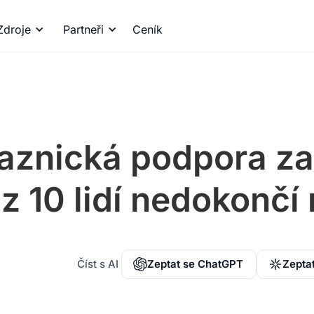
Zdroje
Partneři
Ceník
znická podpora zab
 z 10 lidí nedokončí
Číst s AI
Zeptat se ChatGPT
Zepta