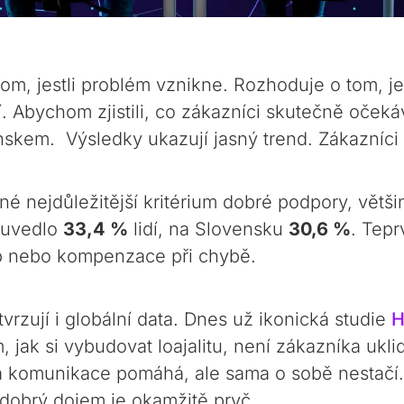
m, jestli problém vznikne. Rozhoduje o tom, jes
. Abychom zjistili, co zákazníci skutečně očeká
kem. Výsledky ukazují jasný trend. Zákazníci c
iné nejdůležitější kritérium dobré podpory, větš
o uvedlo
33,4 %
lidí, na Slovensku
30,6 %
. Tepr
up nebo kompenzace při chybě.
tvrzují i globální data. Dnes už ikonická studie
H
jak si vybudovat loajalitu, není zákazníka uklid
á komunikace pomáhá, ale sama o sobě nestačí
 dobrý dojem je okamžitě pryč.