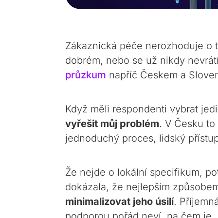
Zákaznická péče nerozhoduje o to
dobrém, nebo se už nikdy nevrátí
průzkum
napříč Českem a Slovens
Když měli respondenti vybrat jed
vyřešit můj problém
. V Česku t
jednoduchý proces, lidský příst
Že nejde o lokální specifikum, po
dokázala, že nejlepším způsobem, 
minimalizovat jeho úsilí
. Příjemn
podporou pořád neví, na čem je,