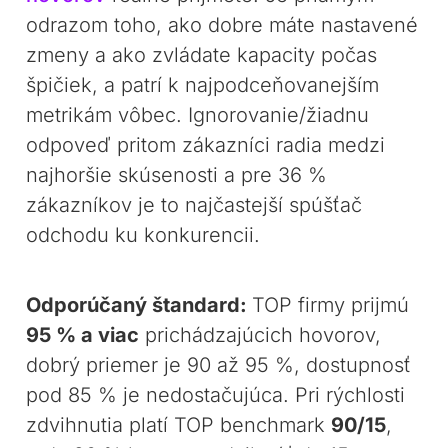
odrazom toho, ako dobre máte nastavené
zmeny a ako zvládate kapacity počas
špičiek, a patrí k najpodceňovanejším
metrikám vôbec. Ignorovanie/žiadnu
odpoveď pritom zákazníci radia medzi
najhoršie skúsenosti a pre 36 %
zákazníkov je to najčastejší spúšťač
odchodu ku konkurencii.
Odporúčaný štandard:
TOP firmy prijmú
95 % a viac
prichádzajúcich hovorov,
dobrý priemer je 90 až 95 %, dostupnosť
pod 85 % je nedostačujúca. Pri rýchlosti
zdvihnutia platí TOP benchmark
90/15
,