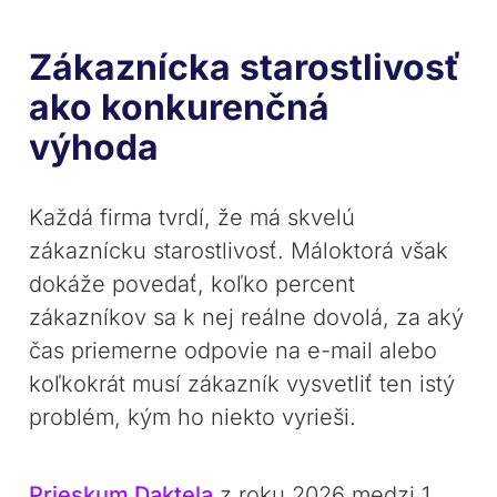
Zákaznícka starostlivosť
ako konkurenčná
výhoda
Každá firma tvrdí, že má skvelú
zákaznícku starostlivosť. Máloktorá však
dokáže povedať, koľko percent
zákazníkov sa k nej reálne dovolá, za aký
čas priemerne odpovie na e-mail alebo
koľkokrát musí zákazník vysvetliť ten istý
problém, kým ho niekto vyrieši.
Prieskum Daktela
z roku 2026 medzi 1