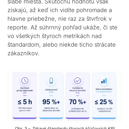
slabé miesta. Skutočnú hodnotu však
získajú, až keď ich vidíte pohromade a
hlavne priebežne, nie raz za štvrťrok v
reporte. Až súhrnný pohľad ukáže, či ste
vo všetkých štyroch metrikách nad
štandardom, alebo niekde ticho strácate
zákazníkov.
Obr. 3 –
Zdravé štandardy štyroch kľúčových KPI