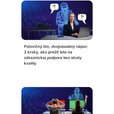
Kľúčové je priebežné sledovanie, nie
mesačný report, len tak možno reagovať
skôr, než zákazníci začnú odchádzať. Túto
funkcionalitu ponúka napríklad platforma
Daktela.
Polovičný tím, dvojnásobný nápor:
3 kroky, ako prežiť leto na
zákazníckej podpore bez straty
kvality