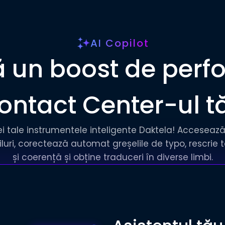
AI Copilot
 un boost de per
ontact Center-ul t
ei tale instrumentele inteligente Daktela! Acceseaz
iluri, corectează automat greșelile de typo, rescrie t
și coerență și obține traduceri în diverse limbi.