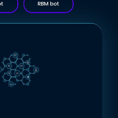
ot
RBM bot