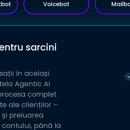
tbot
Voicebot
Mailb
entru sarcini
ații în același
tela Agentic AI
 procesa complet
e ale clienților –
i și preluarea
e contului, până la