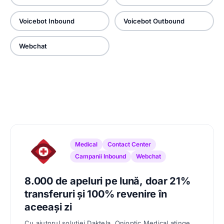
Voicebot Inbound
Voicebot Outbound
Webchat
Medical
Contact Center
Campanii Inbound
Webchat
8.000 de apeluri pe lună, doar 21%
transferuri și 100% revenire în
aceeași zi
Cu ajutorul soluției Daktela, Onioptic Medical atinge