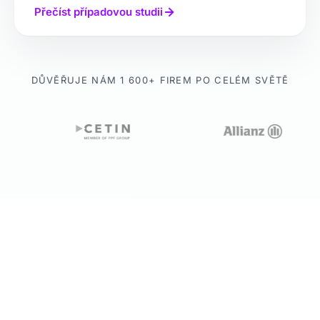
Přečíst případovou studii
DŮVĚŘUJE NÁM 1 600+ FIREM PO CELÉM SVĚTĚ
20+
let zkušeností