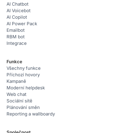
AI Chatbot
AI Voicebot
AI Copilot
AI Power Pack
Emailbot
RBM bot
Integrace
Funkce
Všechny funkce
Příchozí hovory
Kampaně
Moderní helpdesk
Web chat
Sociální sítě
Plánování směn
Reporting a wallboardy
Společnost