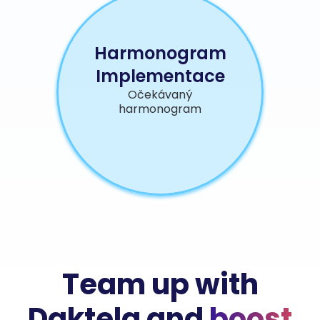
Harmonogram
Implementace
Očekávaný
harmonogram
Team up with
Daktela and
boost