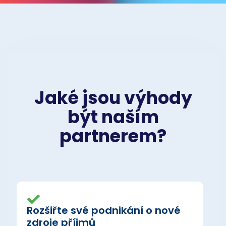
Jaké jsou výhody
být naším
partnerem?
Rozšiřte své podnikání o nové
zdroje příjmů