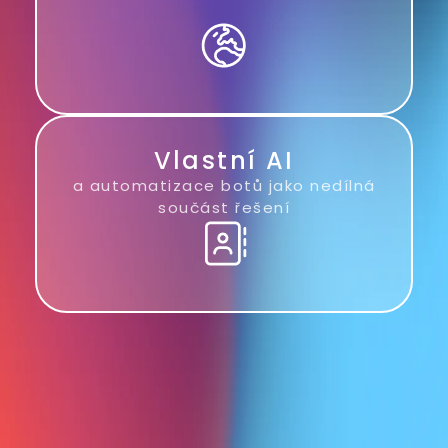
Vlastní AI
a automatizace botů jako nedílná
součást řešení