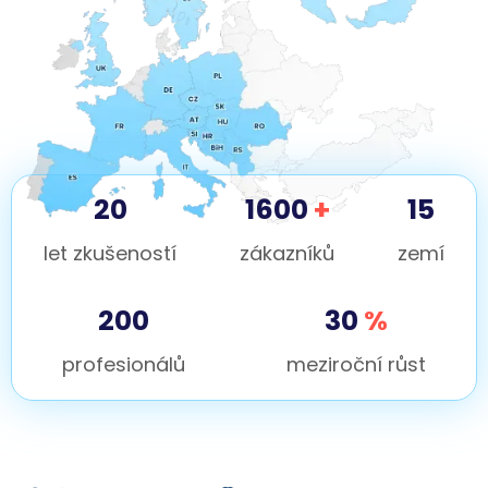
20
1600
+
15
let zkušeností
zákazníků
zemí
200
30
%
profesionálů
meziroční růst