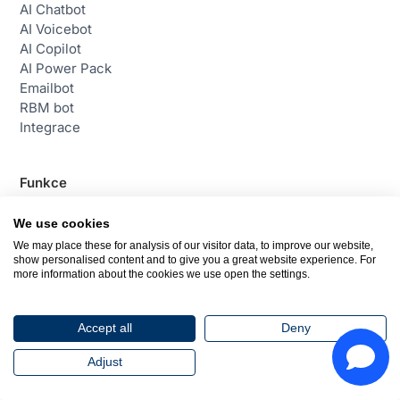
AI Chatbot
AI Voicebot
AI Copilot
AI Power Pack
Emailbot
RBM bot
Integrace
Funkce
Všechny funkce
Příchozí hovory
We use cookies
Kampaně
We may place these for analysis of our visitor data, to improve our website,
Moderní helpdesk
show personalised content and to give you a great website experience. For
more information about the cookies we use open the settings.
Web chat
Sociální sítě
Plánování směn
Accept all
Deny
Reporting a wallboardy
Adjust
Společnost