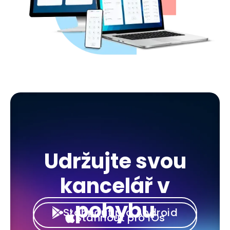
Udržujte svou
kancelář v
pohybu
Stáhnout pro Android
Stáhnout pro iOs