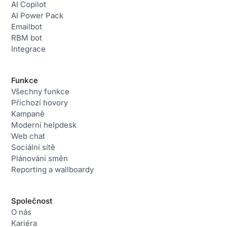
AI Copilot
AI Power Pack
Emailbot
RBM bot
Integrace
Funkce
Všechny funkce
Příchozí hovory
Kampaně
Moderní helpdesk
Web chat
Sociální sítě
Plánování směn
Reporting a wallboardy
Společnost
O nás
Kariéra