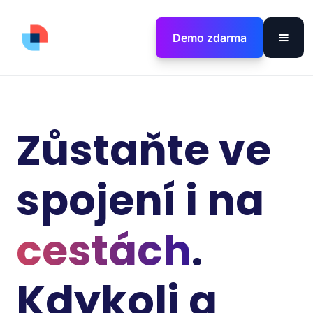
Demo zdarma
Zůstaňte ve
spojení i na
cestách
.
Kdykoli a