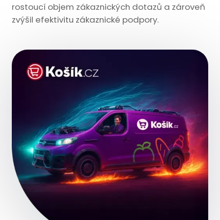
rostoucí objem zákaznických dotazů a zároveň
zvýšil efektivitu zákaznické podpory.