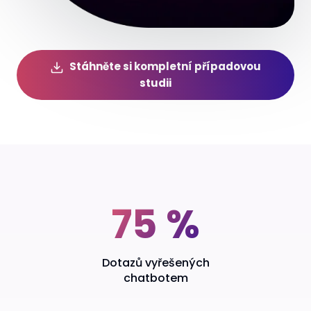
Stáhněte si kompletní případovou
studii
Klíčové výsledky
75 %
Dotazů vyřešených
chatbotem