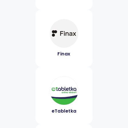
Finax
eTabletka