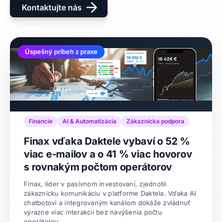
Kontaktujte nás
Úspešný príbeh z praxe
Financie
AI & Automatizácia
Zákaznícka podpora
Finax vďaka Daktele vybaví o 52 %
viac e-mailov a o 41 % viac hovorov
s rovnakým počtom operátorov
Finax, líder v pasívnom investovaní, zjednotil
zákaznícku komunikáciu v platforme Daktela. Vďaka AI
chatbotovi a integrovaným kanálom dokáže zvládnuť
výrazne viac interakcií bez navýšenia počtu
operátorov.