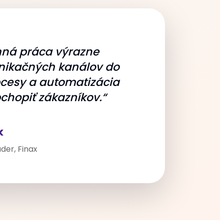
nná práca výrazne
unikačných kanálov do
ocesy a automatizácia
chopiť zákazníkov.“
k
er, Finax