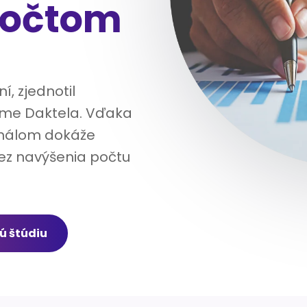
počtom
í, zjednotil
rme Daktela. Vďaka
análom dokáže
bez navýšenia počtu
ú štúdiu