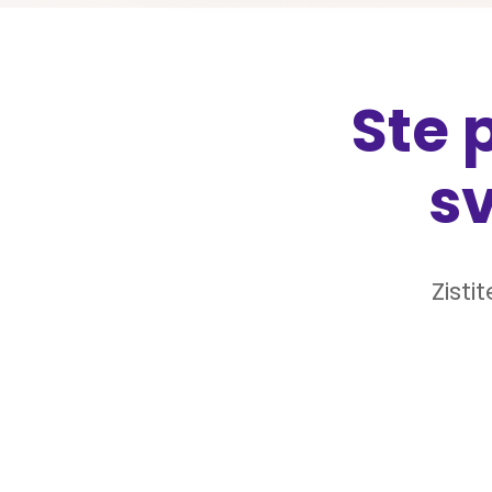
Ste 
s
Zist