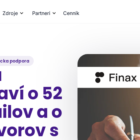
Zdroje
Partneri
Cenník
ícka podpora
a
aví o 52
ilov a o
vorov s