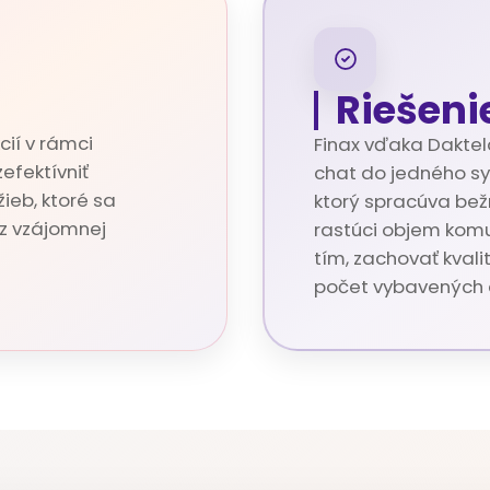
Riešeni
cií v rámci
Finax vďaka Daktela
efektívniť
chat do jedného sys
ieb, ktoré sa
ktorý spracúva bež
ez vzájomnej
rastúci objem komu
tím, zachovať kvalit
počet vybavených e