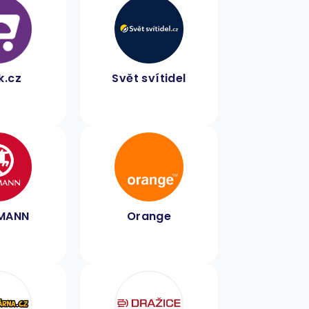
k.cz
Svět svítidel
MANN
Orange