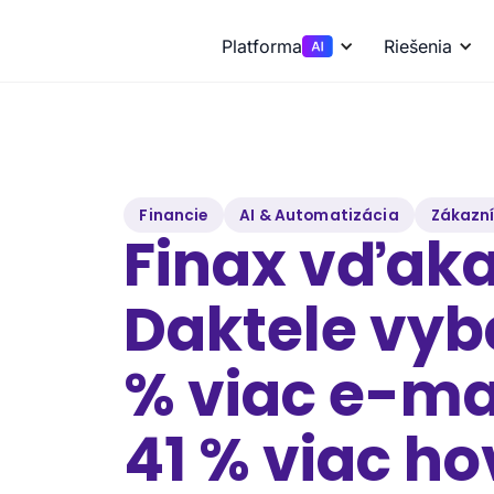
Platforma
Riešenia
Financie
AI & Automatizácia
Zákazn
Finax vďak
Daktele vyb
% viac e-ma
41 % viac ho