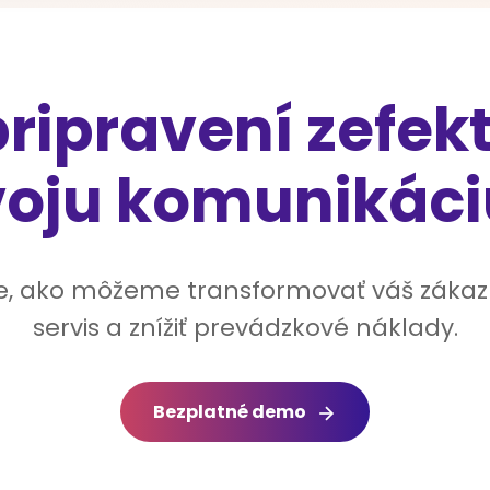
pripravení zefekt
voju komunikáci
ite, ako môžeme transformovať váš zákaz
servis a znížiť prevádzkové náklady.
Bezplatné demo