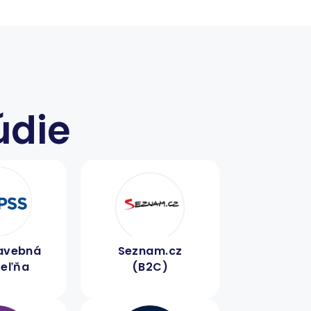
údie
tavebná
Seznam.cz
teľňa
(B2C)