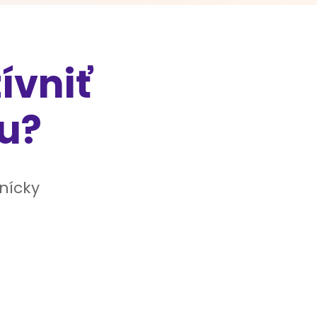
ívniť
u?
nícky