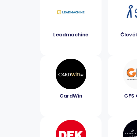
Leadmachine
Člověk
CardWin
GFS 