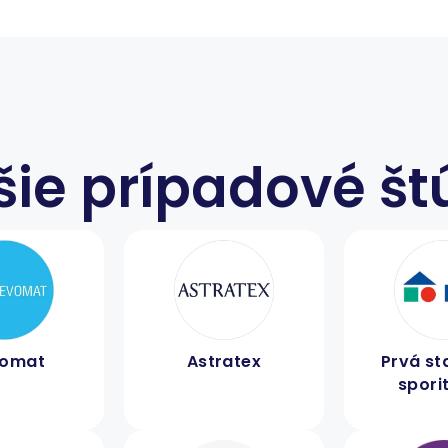
šie prípadové št
vomat
Astratex
Prvá s
spori