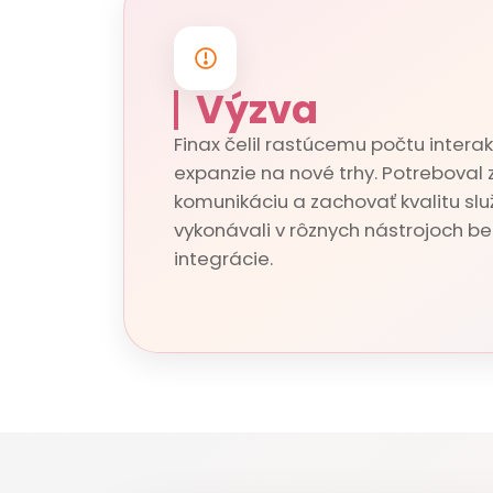
Výzva
Finax čelil rastúcemu počtu interak
expanzie na nové trhy. Potreboval z
komunikáciu a zachovať kvalitu služ
vykonávali v rôznych nástrojoch b
integrácie.