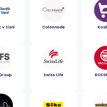
 v tísni
Colonnade
Kosi
Group
Swiss Life
ROSS