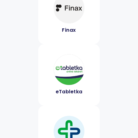
Finax
eTabletka