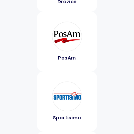
Dražice
PosAm
Sportisimo