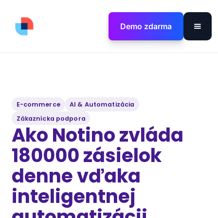
Demo zdarma
E-commerce
AI & Automatizácia
Zákaznícka podpora
Ako Notino zvláda
180000 zásielok
denne vďaka
inteligentnej
automatizácii