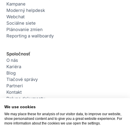
Kampane
Moderný helpdesk
Webchat
Sociálne siete
Plánovanie zmien
Reporting a wallboardy
Spoločnosť
O nás
Kariéra
Blog
Tlačové správy
Partneri
Kontakt
Právne dokumenty
We use cookies
We may place these for analysis of our visitor data, to improve our website,
Kontakt
show personalised content and to give you a great website experience. For
daktela@daktela.com
more information about the cookies we use open the settings.
+421 220 510 420