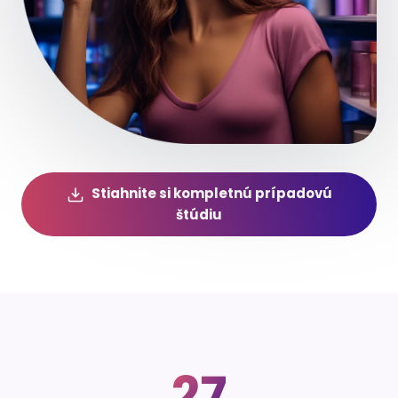
Stiahnite si kompletnú prípadovú
štúdiu
Klíčové výsledky
27