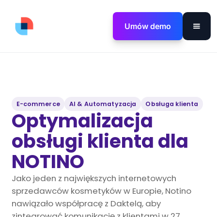
Umów demo
E-commerce
AI & Automatyzacja
Obsługa klienta
Optymalizacja
obsługi klienta dla
NOTINO
Jako jeden z największych internetowych
sprzedawców kosmetyków w Europie, Notino
nawiązało współpracę z Daktelą, aby
zintegrować komunikację z klientami w 27