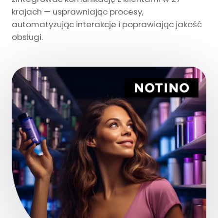
krajach — usprawniając procesy,
automatyzując interakcje i poprawiając jakość
obsługi.