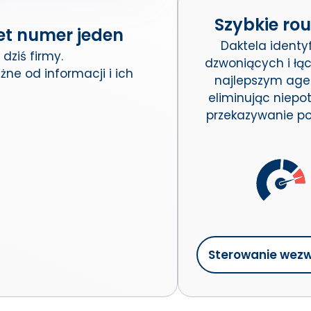
Szybkie rou
et numer jeden
Daktela identyf
dziś firmy.
dzwoniących i łąc
żne od informacji i ich
najlepszym age
eliminując niepo
przekazywanie po
Sterowanie wez