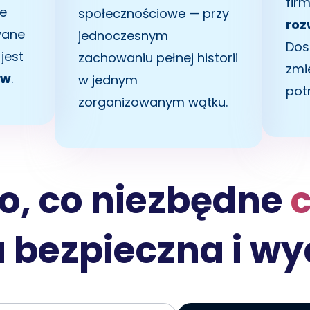
fir
ze
społecznościowe — przy
roz
wane
jednoczesnym
Dos
jest
zachowaniu pełnej historii
zmi
ów
.
w jednym
pot
zorganizowanym wątku.
o, co niezbędne
 bezpieczna i w