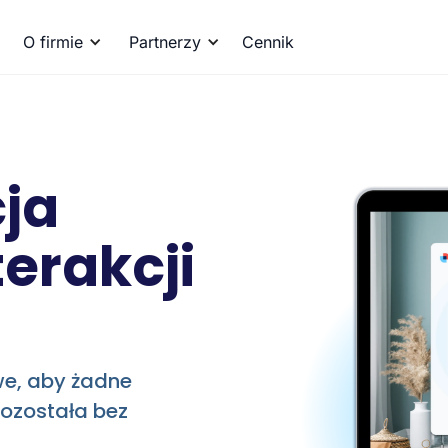
O firmie
Partnerzy
Cennik
ja
erakcji
we, aby żadne
pozostała bez