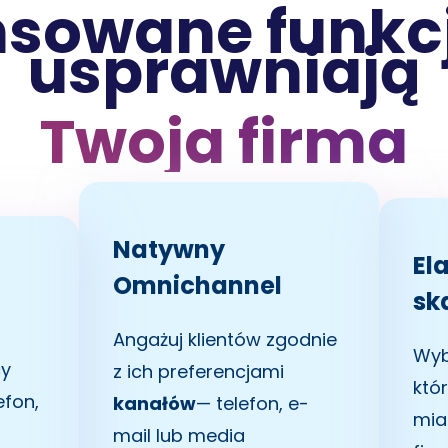
owane funkcj
usprawniają
Twoja firma
Natywny
El
Omnichannel
sk
Angażuj klientów zgodnie
Wybi
y
z ich preferencjami
któ
efon,
kanałów
— telefon, e-
mia
mail lub media