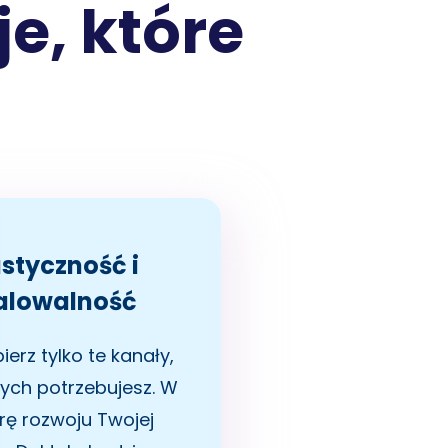
e, które
astyczność i
alowalność
erz tylko te kanały,
rych potrzebujesz. W
rę rozwoju Twojej