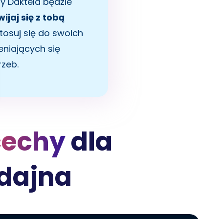
my Daktela będzie
wijaj się z tobą
tosuj się do swoich
eniających się
rzeb.
cechy
dla
ydajna