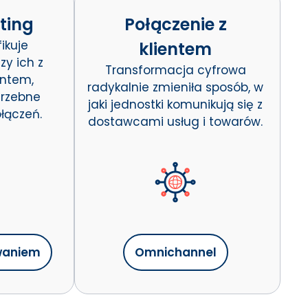
ting
Połączenie z
ikuje
klientem
zy ich z
Transformacja cyfrowa
ntem,
radykalnie zmieniła sposób, w
trzebne
jaki jednostki komunikują się z
łączeń.
dostawcami usług i towarów.
waniem
Omnichannel