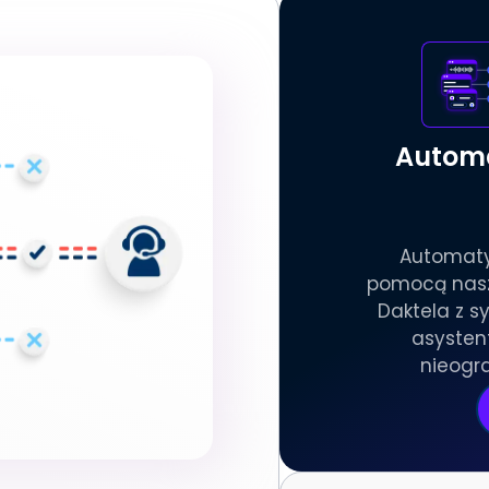
Automa
Automaty
pomocą naszy
Daktela z 
asysten
nieogra