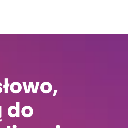
słowo,
ą do