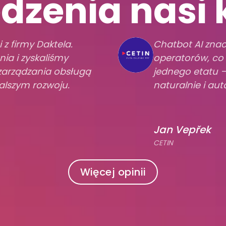
dzenia nasi k
z firmy Daktela.
Chatbot AI znac
ia i zyskaliśmy
operatorów, co 
zarządzania obsługą
jednego etatu –
alszym rozwoju.
naturalnie i au
Jan Vepřek
CETIN
Więcej opinii