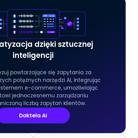
tyzacja dzięki sztucznej
inteligencji
zuj powtarzające się zapytania za
ch potężnych narzędzi AI, integrując
systemem e-commerce, umożliwiając
towi jednoczesnemu zarządzaniu
niczoną liczbą zapytań klientów.
Daktela AI