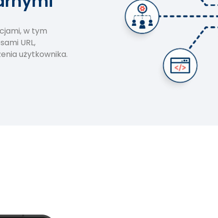
larnymi
cjami, w tym
sami URL,
żenia użytkownika.