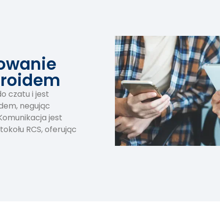
owanie
droidem
 czatu i jest
idem, negując
Komunikacja jest
tokołu RCS, oferując