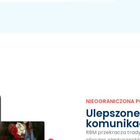
NIEOGRANICZONA 
Ulepszone
komunika
RBM przekracza trady
oferując elastyczność w