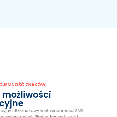
POJEMNOŚĆ ZNAKÓW
 możliwości
cyjne
cyjny 160-znakowy limit wiadomości SMS,
ysyłania zdjęć, filmów, karuzeli, kart i