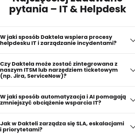
pytania – IT & Helpdesk
W jaki sposób Daktela wspiera procesy
helpdesku IT i zarządzanie incydentami?
Daktela centralizuje wszystkie zgłoszenia – połączenia,
Czy Daktela może zostać zintegrowana z
e-maile, czaty, media społecznościowe, WhatsApp – w
naszym ITSM lub narzędziem ticketowym
jednym systemie ticketowym. Incydenty można
(np. Jira, ServiceNow)?
kategoryzować, eskalować i przypisywać automatycznie
lub ręcznie na podstawie reguł, SLA czy umiejętności.
Tak. Daktela udostępnia otwarte API i webhooki do
W jaki sposób automatyzacja i AI pomagają
integracji z takimi narzędziami jak Jira, ServiceNow,
zmniejszyć obciążenie wsparcia IT?
Zendesk czy systemy własne. Pozwala to
synchronizować tickety, statusy, dane użytkowników i
AI w Dakteli potrafi automatycznie odpowiadać na
zasoby pomiędzy platformami.
Jak w Dakteli zarządza się SLA, eskalacjami
rutynowe pytania (reset hasła, błędy logowania,
i priorytetami?
zapytania użytkowników). Dzięki botom i scenariuszom