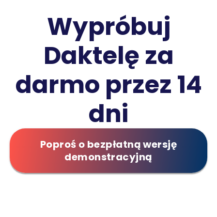
automatyzacje. Możesz zacząć od 14-dniowego
Wypróbuj
bezpłatnego okresu próbnego lub skorzystać z planu
wdrożenia z naszym zespołem.
Daktelę za
darmo przez 14
dni
Poproś o bezpłatną wersję
demonstracyjną