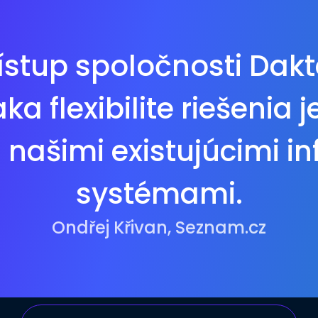
ístup spoločnosti Dakt
a flexibilite riešenia
s našimi existujúcimi 
systémami.
Ondřej Křivan, Seznam.cz