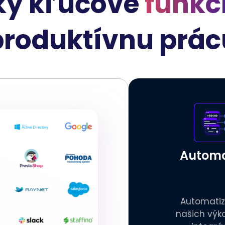
ky kľúčové
funkc
produktívnu prác
Automa
Automatiz
našich výk