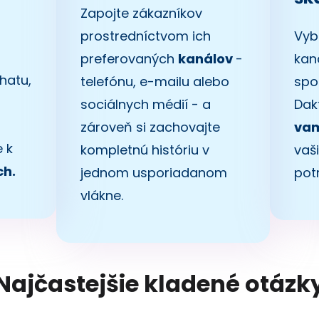
Zapojte zákazníkov
prostredníctvom ich
Vyb
preferovaných
kanálov
-
kan
hatu,
telefónu, e-mailu alebo
spo
sociálnych médií - a
Dak
zároveň si zachovajte
va
 k
kompletnú históriu v
vaš
ch.
jednom usporiadanom
pot
vlákne.
Najčastejšie kladené otázk