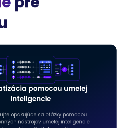
ie
pre
u
tizácia pomocou umelej
inteligencie
ujte opakujúce sa otázky pomocou
onných nástrojov umelej inteligencie