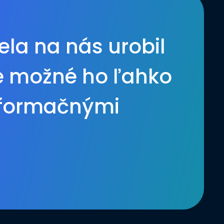
ela na nás urobil
 je možné ho ľahko
informačnými