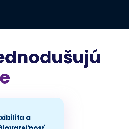
jednodušujú
ie
xibilita a
álovateľnosť