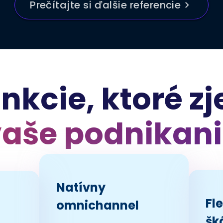
Prečítajte si ďalšie referencie
nkcie, ktoré z
aše podnikan
Natívny
Fle
omnichannel
šk