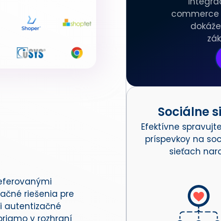
integrá
commerce s
dokáže
zák
Sociálne s
Efektívne spravujt
príspevkoy na so
sieťach nara
referovanými
ačné riešenia pre
i autentizačné
priamo v rozhraní