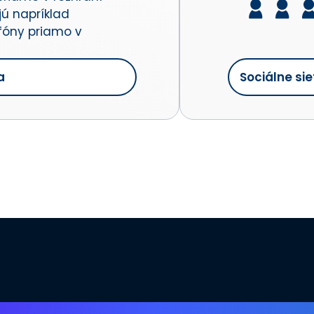
jú napríklad
tfóny priamo v
a
Sociálne sie