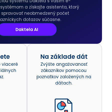
ciou systému Daktela s vaším e-
ystémom a získajte asistenta, ktorý
 spravovať neobmedzený počet
azníckych dotazov súčasne.
Daktela AI
iete
Na základe dát
e viaceré
Zvýšte angažovanosť
ciálnych
zákazníkov pomocou
z.
poznatkov založených na
dátach.