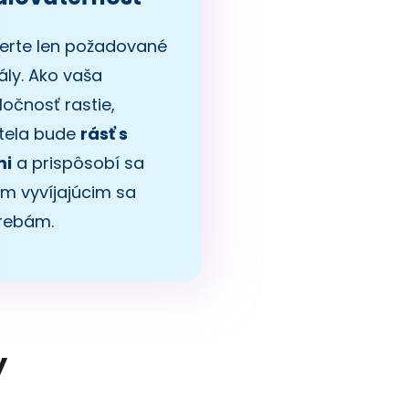
erte len požadované
ály. Ako vaša
ločnosť rastie,
tela bude
rásť s
mi
a prispôsobí sa
im vyvíjajúcim sa
rebám.
y