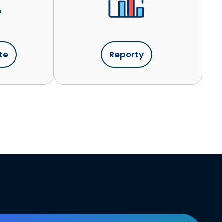
te
Reporty