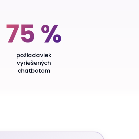
75 %
požiadaviek
vyriešených
chatbotom