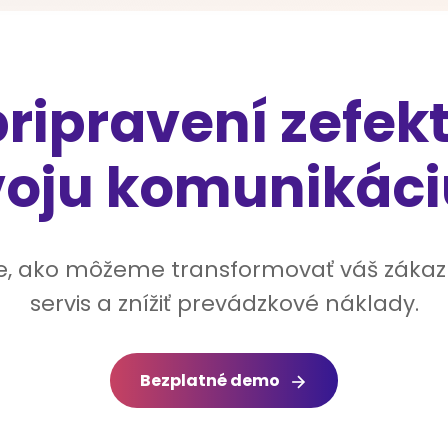
pripravení zefekt
voju komunikáci
ite, ako môžeme transformovať váš zákaz
servis a znížiť prevádzkové náklady.
Bezplatné demo