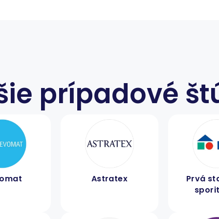
šie prípadové št
vomat
Astratex
Prvá s
spori