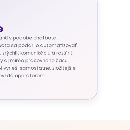
e
 AI v podobe chatbota,
bota sa podarilo automatizovať
 zrýchliť komunikáciu a rozšíriť
y aj mimo pracovného času.
 vyrieši samostatne, zložitejšie
dovzdá operátorom.