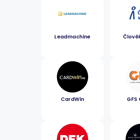
Leadmachine
Člověk
CardWin
GFS 