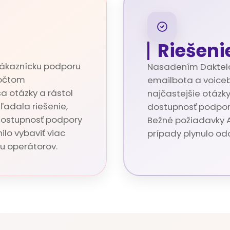
Riešeni
zákaznícku podporu
Nasadením Daktela
počtom
emailbota a voice
a otázky a rástol
najčastejšie otázky,
ľadala riešenie,
dostupnosť podpor
o dostupnosť podpory
Bežné požiadavky AI
lo vybaviť viac
prípady plynulo o
u operátorov.