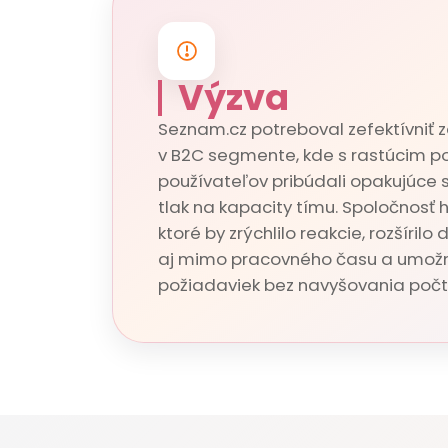
Výzva
Seznam.cz potreboval zefektívniť 
v B2C segmente, kde s rastúcim 
používateľov pribúdali opakujúce s
tlak na kapacity tímu. Spoločnosť h
ktoré by zrýchlilo reakcie, rozšíril
aj mimo pracovného času a umožni
požiadaviek bez navyšovania počt