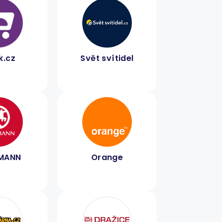
k.cz
Svět svítidel
MANN
Orange