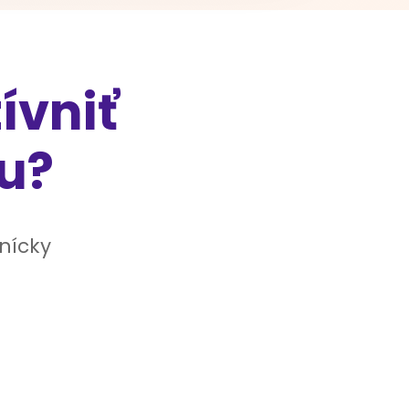
ívniť
u?
nícky