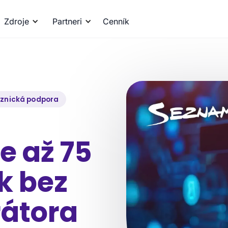
Zdroje
Partneri
Cenník
znická podpora
e až 75
k bez
rátora