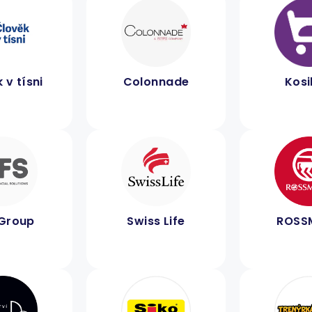
 v tísni
Colonnade
Kosi
Group
Swiss Life
ROSS