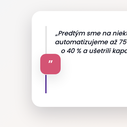
„Predtým sme na niekt
automatizujeme až 75 
o 40 % a ušetrili k
”