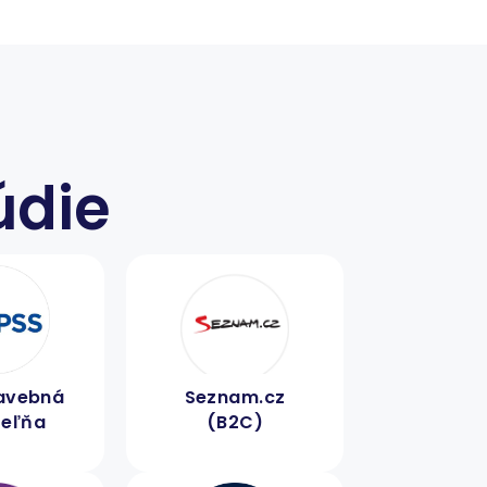
údie
tavebná
Seznam.cz
teľňa
(B2C)