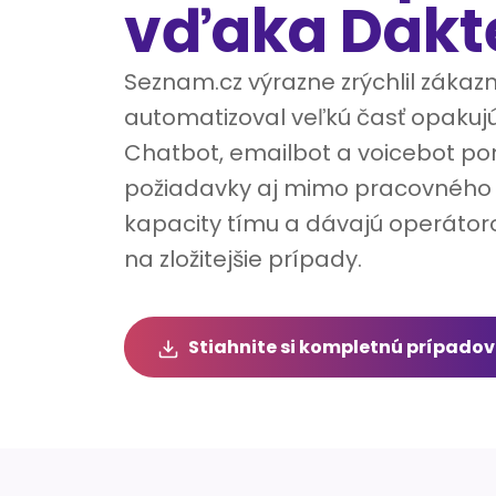
vďaka Dakt
Seznam.cz výrazne zrýchlil zákaz
automatizoval veľkú časť opakujú
Chatbot, emailbot a voicebot p
požiadavky aj mimo pracovného č
kapacity tímu a dávajú operátor
na zložitejšie prípady.
Stiahnite si kompletnú prípadov