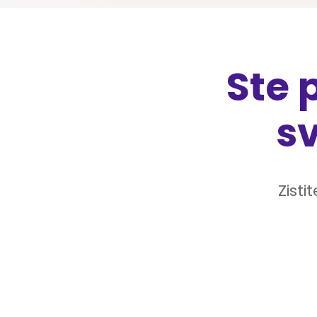
Ste 
s
Zist