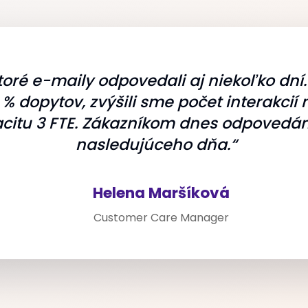
oré e-maily odpovedali aj niekoľko dní
% dopytov, zvýšili sme počet interakci
apacitu 3 FTE. Zákazníkom dnes odpoved
nasledujúceho dňa.“
Helena Maršíková
Customer Care Manager