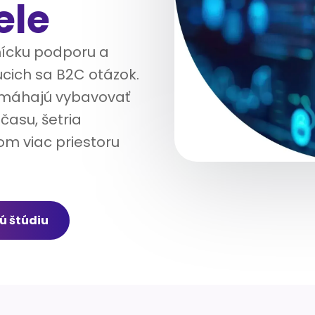
ele
nícku podporu a
cich sa B2C otázok.
omáhajú vybavovať
asu, šetria
om viac priestoru
ú štúdiu