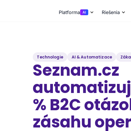
Platforma
Riešenia
Technologie
AI & Automatizace
Záka
Seznam.cz
automatizuj
% B2C otázo
zásahu ope