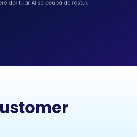
re dorit, iar AI se ocupă de restul.
 Customer