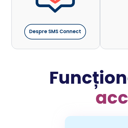
Despre SMS Connect
Funcționa
acc