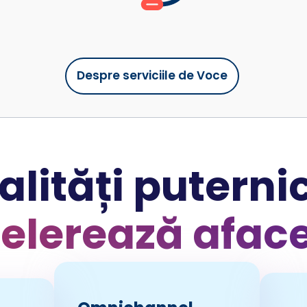
Despre serviciile de Voce
lități puternic
elerează afac