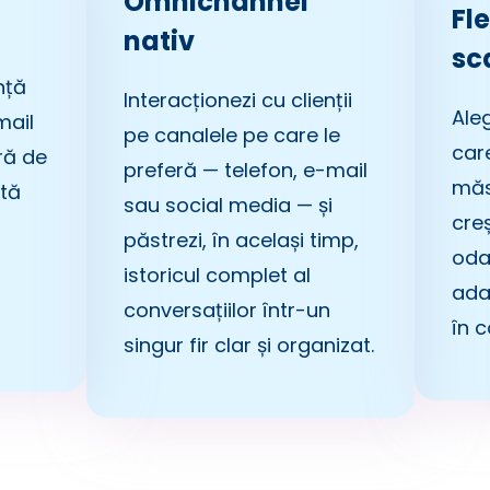
Omnichannel
Fle
nativ
sc
nță
Interacționezi cu clienții
Ale
mail
pe canalele pe care le
care
ră de
preferă — telefon, e-mail
măs
ltă
sau social media — și
cre
păstrezi, în același timp,
odat
istoricul complet al
ada
conversațiilor într-un
în 
singur fir clar și organizat.