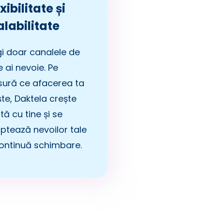
xibilitate și
alabilitate
gi doar canalele de
 ai nevoie. Pe
ură ce afacerea ta
ște, Daktela crește
ă cu tine și se
ptează nevoilor tale
continuă schimbare.