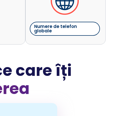
Numere de telefon
globale
e care îți
erea