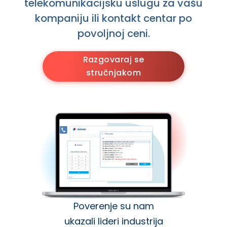
telekomunikacijsku uslugu za vašu
kompaniju ili kontakt centar po
povoljnoj ceni.
Razgovaraj se
stručnjakom
Poverenje su nam
ukazali lideri industrija