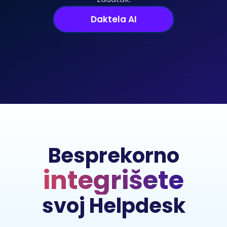
Daktela AI
Besprekorno
integrišete
svoj Helpdesk