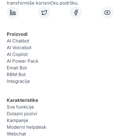
transformiše korisničku podršku.
Proizvodi
AI Chatbot
AI Voicebot
AI Copilot
AI Power Pack
Email Bot
RBM Bot
Integracije
Karakteristike
Sve funkcije
Dolazni pozivi
Kampanje
Moderni helpdesk
Webchat