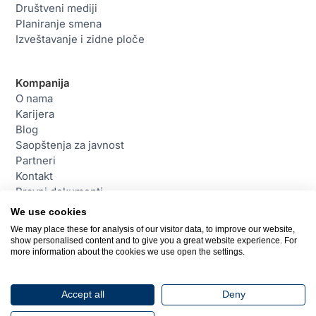
Društveni mediji
Planiranje smena
Izveštavanje i zidne ploče
Kompanija
O nama
Karijera
Blog
Saopštenja za javnost
Partneri
Kontakt
Pravni dokumenti
We use cookies
We may place these for analysis of our visitor data, to improve our website,
Kontakt
show personalised content and to give you a great website experience. For
daktela@daktela.com
more information about the cookies we use open the settings.
+381114180205
Beograd, Srbija
Accept all
Deny