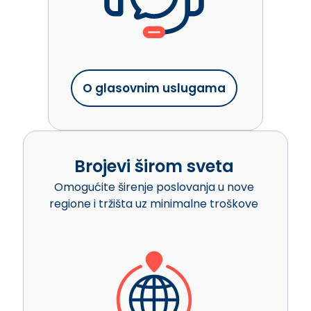
O glasovnim uslugama
Brojevi širom sveta
Omogućite širenje poslovanja u nove
regione i tržišta uz minimalne troškove