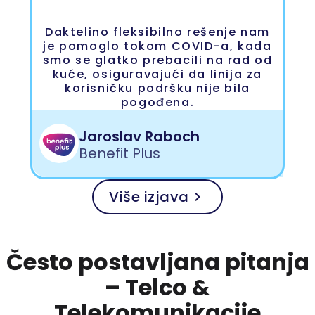
Daktelino fleksibilno rešenje nam
je pomoglo tokom COVID-a, kada
smo se glatko prebacili na rad od
kuće, osiguravajući da linija za
korisničku podršku nije bila
pogođena.
Jaroslav Raboch
Benefit Plus
Više izjava
Često postavljana pitanja
– Telco &
Telekomunikacije