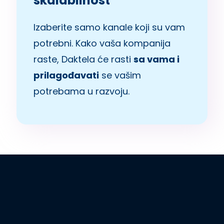
skalabilnost
Izaberite samo kanale koji su vam
potrebni. Kako vaša kompanija
raste, Daktela će rasti
sa vama i
prilagođavati
se vašim
potrebama u razvoju.