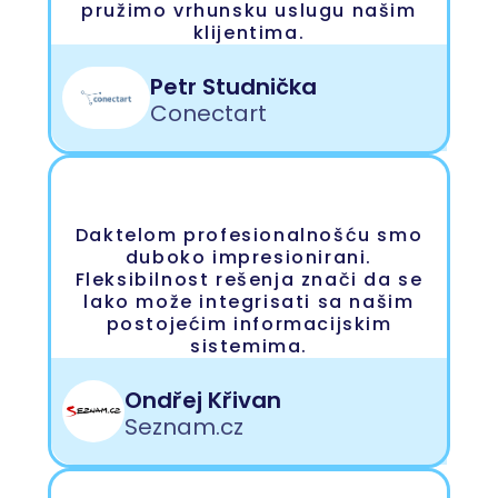
pružimo vrhunsku uslugu našim
klijentima.
Petr Studnička
Conectart
Daktelom profesionalnošću smo
duboko impresionirani.
Fleksibilnost rešenja znači da se
lako može integrisati sa našim
postojećim informacijskim
sistemima.
Ondřej Křivan
Seznam.cz