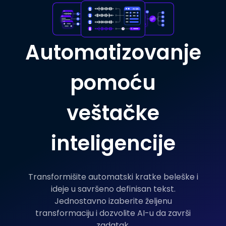
Automatizovanje
pomoću
veštačke
inteligencije
Transformišite automatski kratke beleške i
ideje u savršeno definisan tekst.
Jednostavno izaberite željenu
transformaciju i dozvolite AI-u da završi
zadatak.