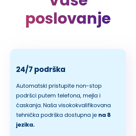
Vaše
poslovanje
24/7 podrška
Automatski pristupite non-stop
podršci putem telefona, mejla i
ćaskanja. Naša visokokvalifikovana
tehnička podrška dostupna je
na 8
jezika.