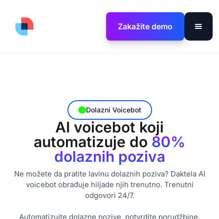
Zakažite demo
Dolazni Voicebot
AI voicebot koji
automatizuje do
80%
dolaznih poziva
Ne možete da pratite lavinu dolaznih poziva? Daktela AI
voicebot obrađuje hiljade njih trenutno. Trenutni
odgovori 24/7.
Automatizujte dolazne pozive, potvrdite porudžbine,