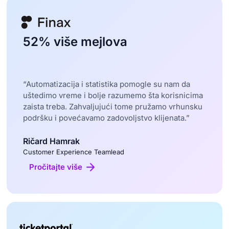
52% više mejlova
“Automatizacija i statistika pomogle su nam da
uštedimo vreme i bolje razumemo šta korisnicima
zaista treba. Zahvaljujući tome pružamo vrhunsku
podršku i povećavamo zadovoljstvo klijenata.”
Ričard Hamrak
Customer Experience Teamlead
Pročitajte više