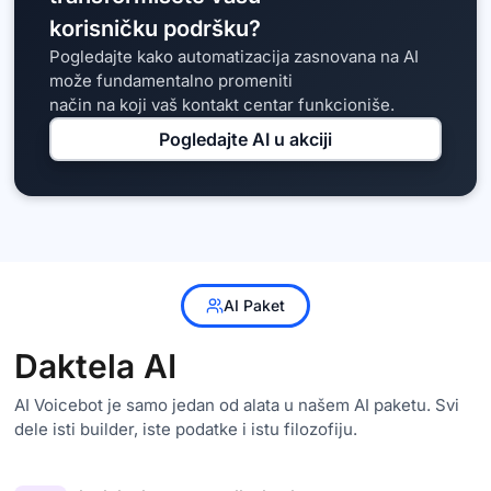
korisničku podršku?
Pogledajte kako automatizacija zasnovana na AI
može fundamentalno promeniti
način na koji vaš kontakt centar funkcioniše.
Pogledajte AI u akciji
AI Paket
Daktela AI
AI Voicebot je samo jedan od alata u našem AI paketu. Svi
dele isti builder, iste podatke i istu filozofiju.