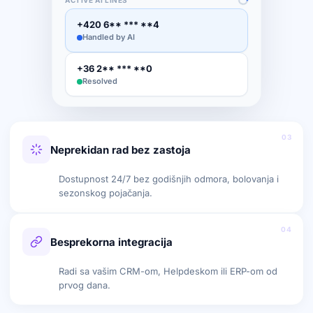
ACTIVE AI LINES
+420 6** *** **4
Handled by AI
+36 2** *** **0
Resolved
03
Neprekidan rad bez zastoja
Dostupnost 24/7 bez godišnjih odmora, bolovanja i
sezonskog pojačanja.
04
Besprekorna integracija
Radi sa vašim CRM-om, Helpdeskom ili ERP-om od
prvog dana.