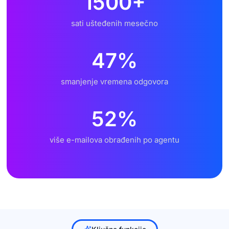
1500
+
sati ušteđenih mesečno
47
%
smanjenje vremena odgovora
52
%
više e-mailova obrađenih po agentu
Ključne funkcije