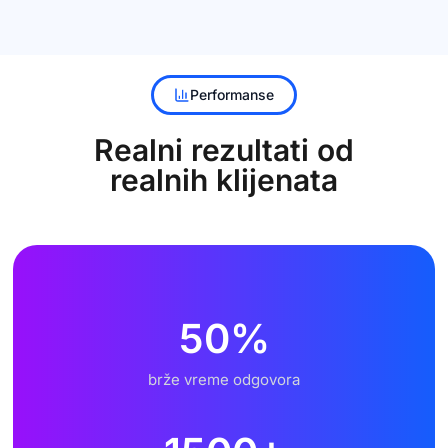
Performanse
Realni rezultati od
realnih klijenata
50
%
brže vreme odgovora