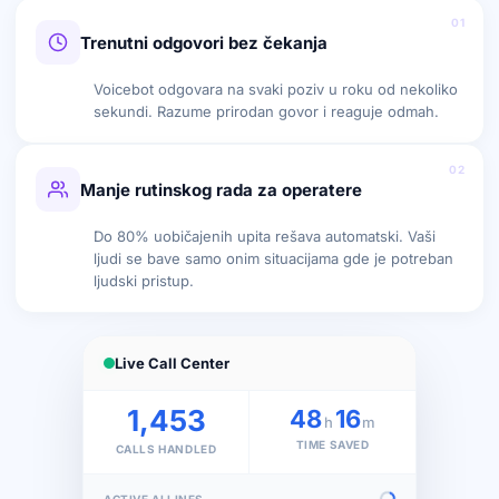
01
Trenutni odgovori bez čekanja
Voicebot odgovara na svaki poziv u roku od nekoliko
sekundi. Razume prirodan govor i reaguje odmah.
02
Manje rutinskog rada za operatere
Do 80% uobičajenih upita rešava automatski. Vaši
ljudi se bave samo onim situacijama gde je potreban
ljudski pristup.
Live Call Center
1,453
48
16
h
m
TIME SAVED
CALLS HANDLED