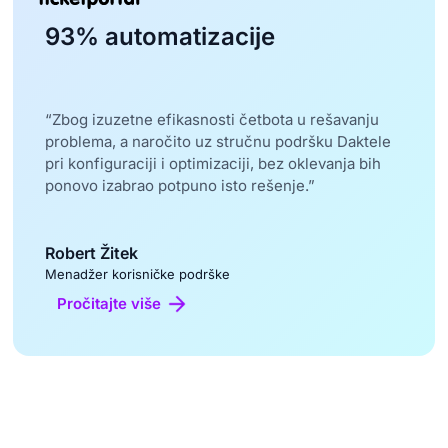
93% automatizacije
“Zbog izuzetne efikasnosti četbota u rešavanju
problema, a naročito uz stručnu podršku Daktele
pri konfiguraciji i optimizaciji, bez oklevanja bih
ponovo izabrao potpuno isto rešenje.”
Robert Žitek
Menadžer korisničke podrške
Pročitajte više