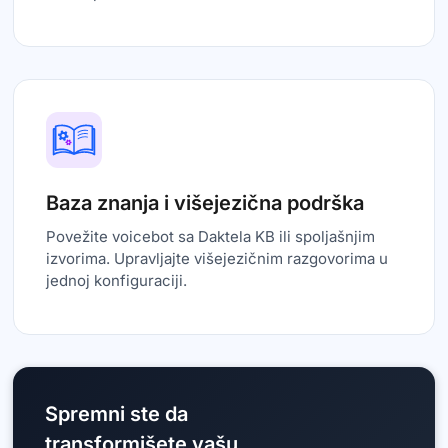
Baza znanja i višejezična podrška
Povežite voicebot sa Daktela KB ili spoljašnjim
izvorima. Upravljajte višejezičnim razgovorima u
jednoj konfiguraciji.
Spremni ste da
transformišete vašu