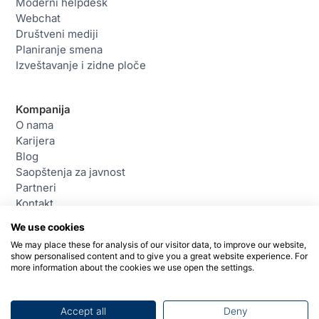
Moderni helpdesk
Webchat
Društveni mediji
Planiranje smena
Izveštavanje i zidne ploče
Kompanija
O nama
Karijera
Blog
Saopštenja za javnost
Partneri
Kontakt
Pravni dokumenti
We use cookies
We may place these for analysis of our visitor data, to improve our website,
show personalised content and to give you a great website experience. For
Kontakt
more information about the cookies we use open the settings.
daktela@daktela.com
+381114180205
Beograd, Srbija
Accept all
Deny