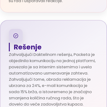
su rad i usporavali reakcije.
Rešenje
Zahvaljujući Daktelinom rešenju, Packeta je
objedinila komunikaciju na jednoj platformi,
povezala je sa internim sistemima i uvela
automatizovano usmeravanje zahteva.
Zahvaljujući tome, obrada reklamacija je
ubrzana za 24%, e-mail komunikacija je
sada 15% brža, a istovremeno je značajno
smanjena količina ručnog rada, što je
dovelo do veće zadovoljstva kupaca.