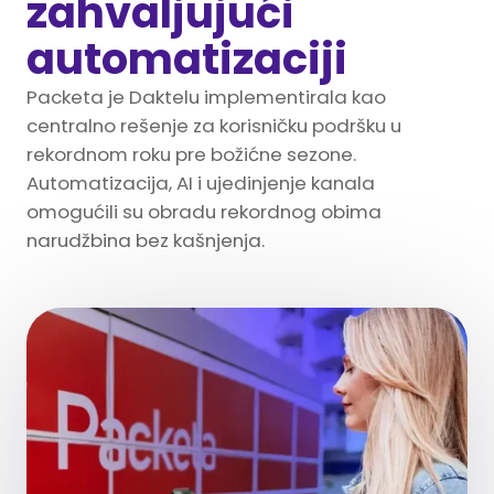
zahvaljujući
automatizaciji
Packeta je Daktelu implementirala kao
centralno rešenje za korisničku podršku u
rekordnom roku pre božićne sezone.
Automatizacija, AI i ujedinjenje kanala
omogućili su obradu rekordnog obima
narudžbina bez kašnjenja.