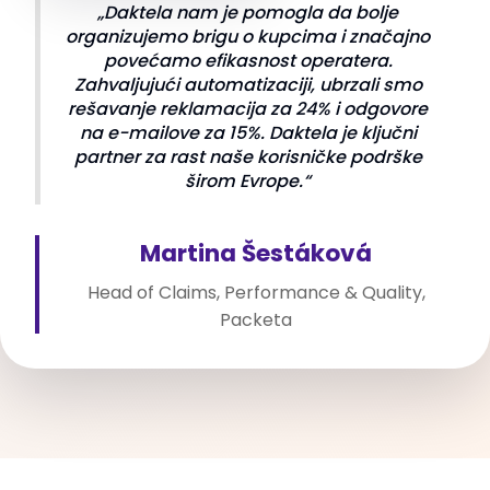
„Daktela nam je pomogla da bolje
organizujemo brigu o kupcima i značajno
povećamo efikasnost operatera.
Zahvaljujući automatizaciji, ubrzali smo
rešavanje reklamacija za 24% i odgovore
na e-mailove za 15%. Daktela je ključni
partner za rast naše korisničke podrške
širom Evrope.“
Martina Šestáková
Head of Claims, Performance & Quality,
Packeta