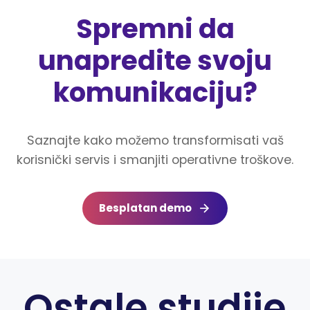
Spremni da
unapredite svoju
komunikaciju?
Saznajte kako možemo transformisati vaš
korisnički servis i smanjiti operativne troškove.
Besplatan demo
Ostale studije