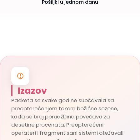
Pošiljki u jednom danu
Izazov
Packeta se svake godine suočavala sa
preopterećenjem tokom božićne sezone,
kada se broj porudžbina povećava za
desetine procenata. Preopterećeni
operateri i fragmentisani sistemi otežavali