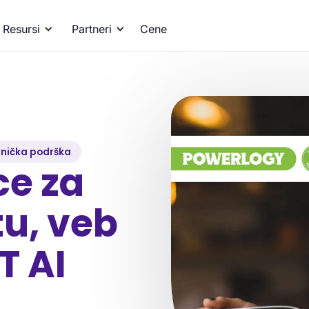
Resursi
Partneri
Cene
snička podrška
ce za
tu, veb
T AI