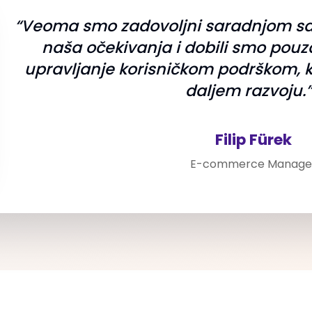
“Veoma smo zadovoljni saradnjom sa 
naša očekivanja i dobili smo pou
upravljanje korisničkom podrškom, 
daljem razvoju.”
Filip Fürek
E-commerce Manage