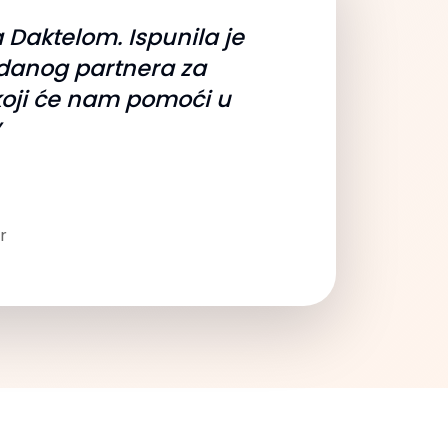
Daktelom. Ispunila je
zdanog partnera za
koji će nam pomoći u
r