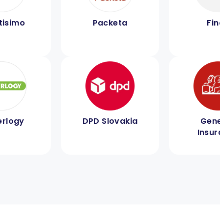
tisimo
Packeta
Fi
rlogy
DPD Slovakia
Gene
Insu