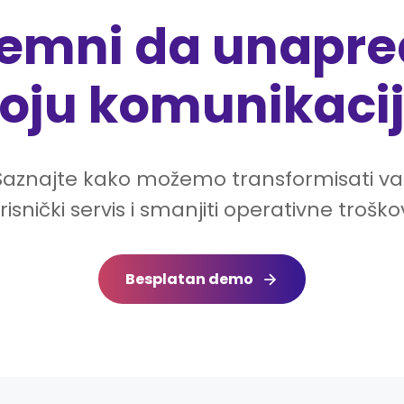
emni da unapre
oju komunikaci
Saznajte kako možemo transformisati va
risnički servis i smanjiti operativne troško
Besplatan demo