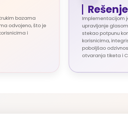
Rešenje
estrukim bazama
Implementacijom j
ma odvojeno, što je
upravljanje glasom
orisnicima i
stekao potpunu ko
korisnicima, integr
poboljšao odzivnos
otvaranja tiketa i