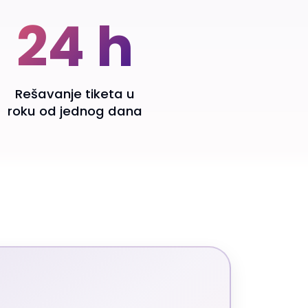
24 h
Rešavanje tiketa u
roku od jednog dana