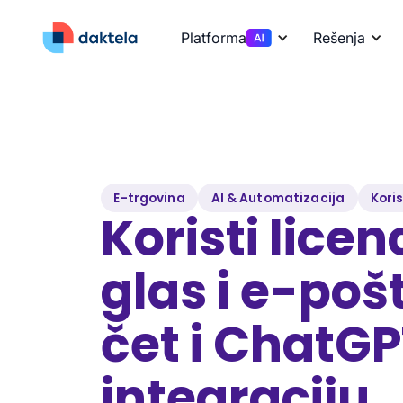
Platforma
Rešenja
E-trgovina
AI & Automatizacija
Kori
Koristi licen
glas i e-poš
čet i ChatGP
integraciju.