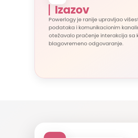
Izazov
Powerlogy je ranije upravljao viš
podataka i komunikacionim kanali
otežavalo praćenje interakcija sa k
blagovremeno odgovaranje.