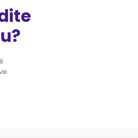
dite
ju?
š
ve.