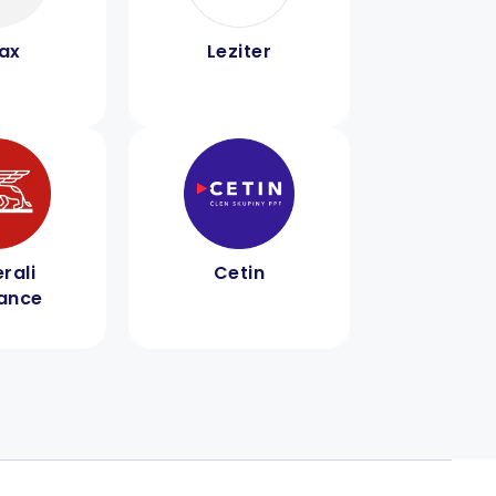
nax
Leziter
rali
Cetin
rance