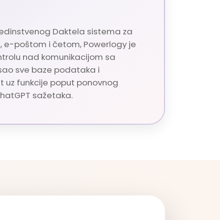
edinstvenog Daktela sistema za
, e-poštom i četom, Powerlogy je
ntrolu nad komunikacijom sa
isao sve baze podataka i
t uz funkcije poput ponovnog
 ChatGPT sažetaka.