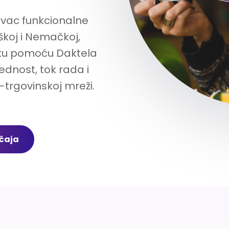
vac funkcionalne
škoj i Nemačkoj,
ršku pomoću Daktela
ednost, tok rada i
-trgovinskoj mreži.
učaja