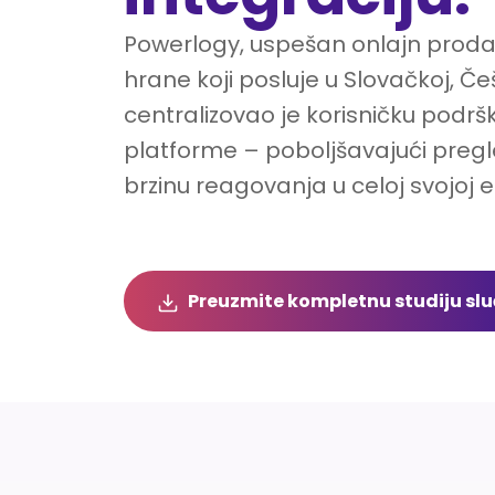
Powerlogy, uspešan onlajn proda
hrane koji posluje u Slovačkoj, Če
centralizovao je korisničku pod
platforme – poboljšavajući pregl
brzinu reagovanja u celoj svojoj e
Preuzmite kompletnu studiju sl
Klíčové výsledky