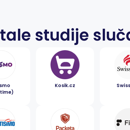
tale studije sluč
smo
Kosik.cz
Swiss
time)