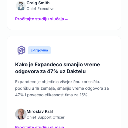
Craig Smith
Chief Executive
Pročitajte studiju slučaja
→
E-trgovina
Kako je Expandeco smanjio vreme
odgovora za 47% uz Daktelu
Expandeco je objedinio višejezičnu korisničku
podršku u 19 zemalja, smanjio vreme odgovora za
47% i povećao efikasnost tima za 15%.
Miroslav Kráľ
Chief Support Officer
Pročitajte studiju slučaja
→