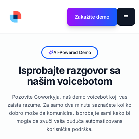
Zakažite demo
AI-Powered Demo
Isprobajte razgovor sa
našim voicebotom
Pozovite Coworkyja, naš demo voicebot koji vas
zaista razume. Za samo dva minuta saznaćete koliko
dobro može da komunicira. Isprobajte sami kako bi
mogla da zvuči vaša buduća automatizovana
korisnička podrška.