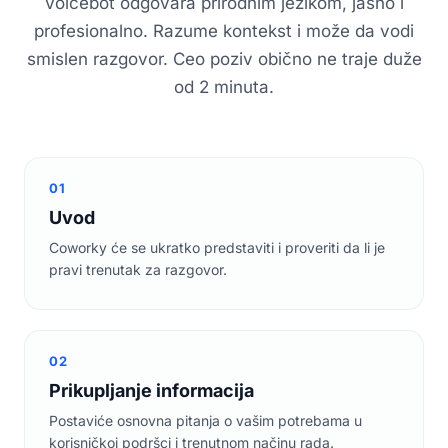
Voicebot odgovara prirodnim jezikom, jasno i
profesionalno. Razume kontekst i može da vodi
smislen razgovor. Ceo poziv obično ne traje duže
od 2 minuta.
01
Uvod
Coworky će se ukratko predstaviti i proveriti da li je
pravi trenutak za razgovor.
02
Prikupljanje informacija
Postaviće osnovna pitanja o vašim potrebama u
korisničkoj podršci i trenutnom načinu rada.