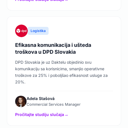
Logistika
Efikasna komunikacija i ušteda
troškova u DPD Slovakia
DPD Slovakia je uz Daktelu objedinio svu
komunikaciju sa korisnicima, smanjio operativne
troškove za 25% i poboljšao efikasnost usluge za
20%.
Adela Stašová
Commercial Services Manager
Pročitajte studiju slučaja
→