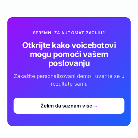
SPREMNI ZA AUTOMATIZACIJU?
Otkrijte kako voicebotovi
mogu pomoći vašem
poslovanju
Zakažite personalizovani demo i uverite se u
rezultate sami.
Želim da saznam više
→