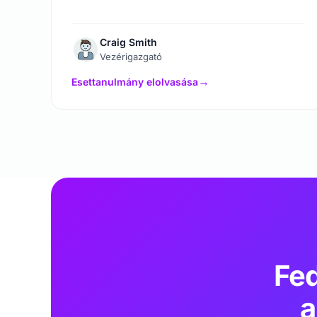
Craig Smith
Vezérigazgató
Esettanulmány elolvasása
→
Fed
a