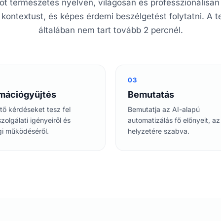
ot természetes nyelven, világosan és professzionálisan 
 kontextust, és képes érdemi beszélgetést folytatni. A te
általában nem tart tovább 2 percnél.
03
rmációgyűjtés
Bemutatás
tő kérdéseket tesz fel
Bemutatja az AI-alapú
zolgálati igényeiről és
automatizálás fő előnyeit, a
egi működéséről.
helyzetére szabva.