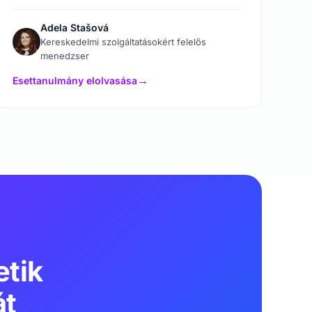
Adela Stašová
Kereskedelmi szolgáltatásokért felelős
menedzser
Esettanulmány elolvasása
→
etik
át