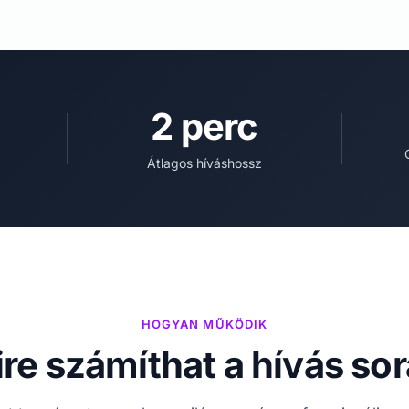
2 perc
Átlagos híváshossz
HOGYAN MŰKÖDIK
re számíthat a hívás so