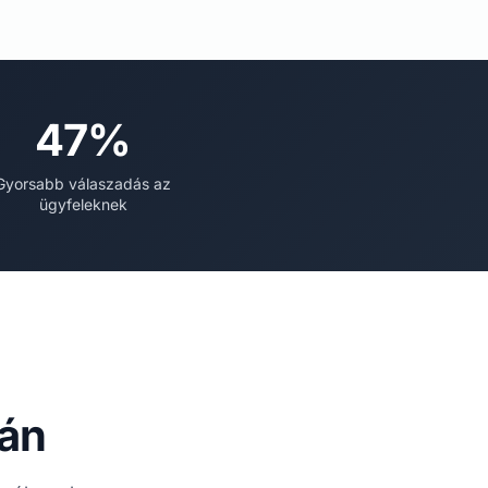
47%
Gyorsabb válaszadás az
ügyfeleknek
rán