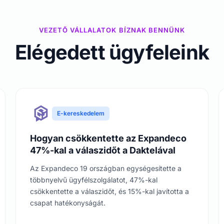
VEZETŐ VÁLLALATOK BÍZNAK BENNÜNK
Elégedett ügyfeleink
E-kereskedelem
Hogyan csökkentette az Expandeco
47%-kal a válaszidőt a Daktelával
Az Expandeco 19 országban egységesítette a
többnyelvű ügyfélszolgálatot, 47%-kal
csökkentette a válaszidőt, és 15%-kal javította a
csapat hatékonyságát.