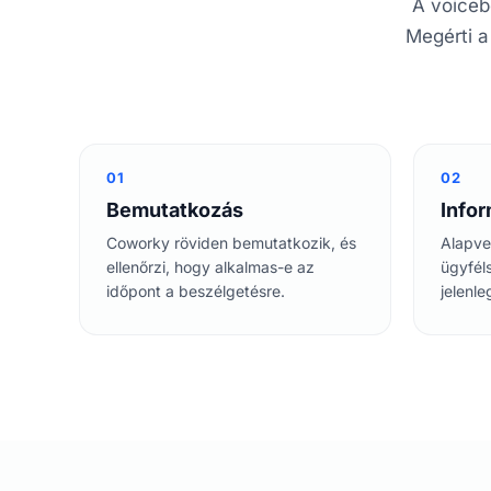
A voiceb
Megérti a
01
02
Bemutatkozás
Info
Coworky röviden bemutatkozik, és
Alapve
ellenőrzi, hogy alkalmas-e az
ügyféls
időpont a beszélgetésre.
jelenl