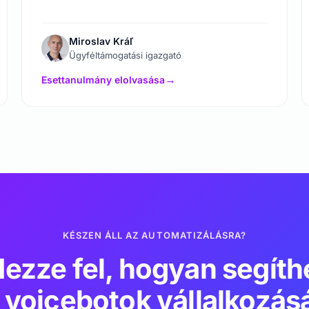
Miroslav Kráľ
Ügyféltámogatási igazgató
Esettanulmány elolvasása
→
KÉSZEN ÁLL AZ AUTOMATIZÁLÁSRA?
ezze fel, hogyan segíth
 voicebotok vállalkozás