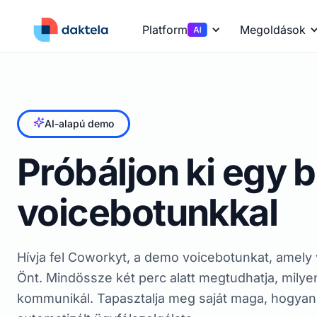
Platform
Megoldások
AI-alapú demo
Próbáljon ki egy 
voicebotunkkal
Hívja fel Coworkyt, a demo voicebotunkat, amely
Önt. Mindössze két perc alatt megtudhatja, milyen
kommunikál. Tapasztalja meg saját maga, hogyan 