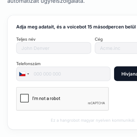
automatizált ügyfélszolgálata.
Adja meg adatait, és a voicebot 15 másodpercen belül 
Teljes név
Cég
Telefonszám
Hívjan
Ez a hangrobot magyar nyelven kommunikál.