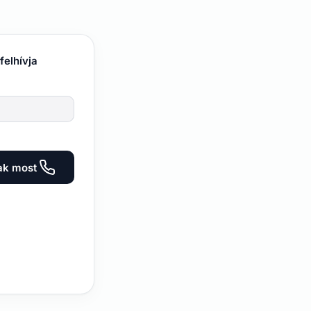
felhívja
ak most