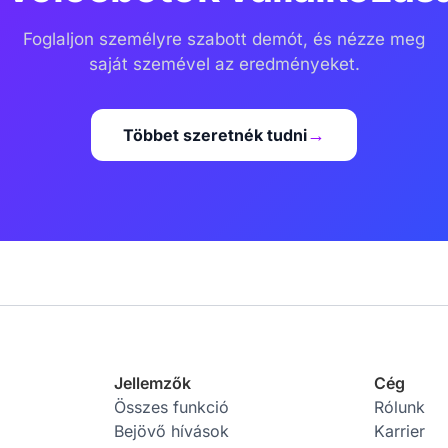
Foglaljon személyre szabott demót, és nézze meg
saját szemével az eredményeket.
Többet szeretnék tudni
→
Jellemzők
Cég
Összes funkció
Rólunk
Bejövő hívások
Karrier