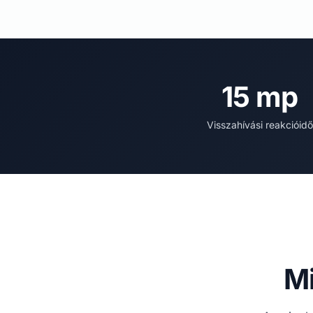
15 mp
Visszahívási reakcióidő
Mi