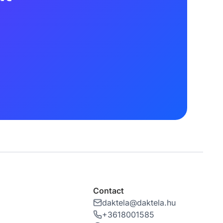
Contact
daktela@daktela.hu
+3618001585