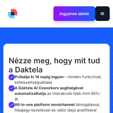
Ingyenes demó
Nézze meg, hogy mit tud
a Daktela
Próbálja ki 14 napig ingyen
– minden funkcióval,
kötelezettségvállalás
A Daktela AI Coworkers segítségével
automatizálhatja
az interakciók több mint 90%-
át.
All-in-one platform omnichannel
támogatással,
hibajegy-kezeléssel és valós idejű analitikával