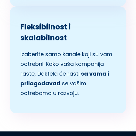
Fleksibilnost i
skalabilnost
Izaberite samo kanale koji su vam
potrebni. Kako vaša kompanija
raste, Daktela će rasti
sa vama i
prilagođavati
se vašim
potrebama u razvoju.