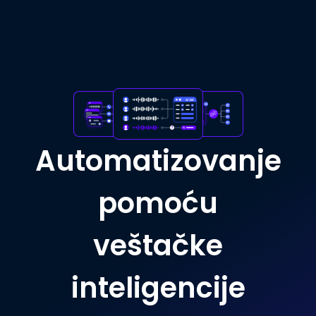
Automatizovanje
pomoću
veštačke
inteligencije