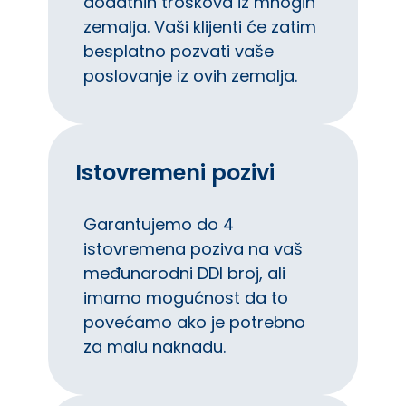
dodatnih troškova iz mnogih
zemalja. Vaši klijenti će zatim
besplatno pozvati vaše
poslovanje iz ovih zemalja.
Istovremeni pozivi
Garantujemo do 4
istovremena poziva na vaš
međunarodni DDI broj, ali
imamo mogućnost da to
povećamo ako je potrebno
za malu naknadu.