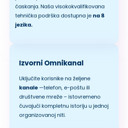
ćaskanja. Naša visokokvalifikovana
tehnička podrška dostupna je
na 8
jezika.
Izvorni Omnikanal
Uključite korisnike na željene
kanale
—telefon, e-poštu ili
društvene mreže – istovremeno
čuvajući kompletnu istoriju u jednoj
organizovanoj niti.