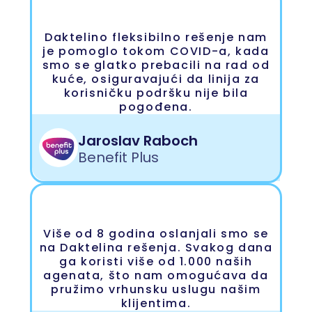
Daktelino fleksibilno rešenje nam
je pomoglo tokom COVID-a, kada
smo se glatko prebacili na rad od
kuće, osiguravajući da linija za
korisničku podršku nije bila
pogođena.
Jaroslav Raboch
Benefit Plus
Više od 8 godina oslanjali smo se
na Daktelina rešenja. Svakog dana
ga koristi više od 1.000 naših
agenata, što nam omogućava da
pružimo vrhunsku uslugu našim
klijentima.