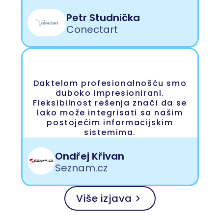
Petr Studnička
Conectart
Daktelom profesionalnošću smo
duboko impresionirani.
Fleksibilnost rešenja znači da se
lako može integrisati sa našim
postojećim informacijskim
sistemima.
Ondřej Křivan
Seznam.cz
Više izjava