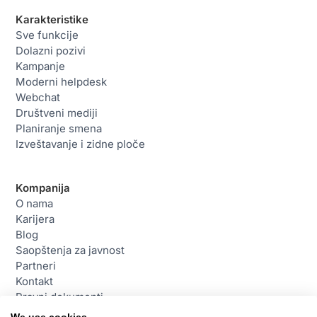
Karakteristike
Sve funkcije
Dolazni pozivi
Kampanje
Moderni helpdesk
Webchat
Društveni mediji
Planiranje smena
Izveštavanje i zidne ploče
Kompanija
O nama
Karijera
Blog
Saopštenja za javnost
Partneri
Kontakt
Pravni dokumenti