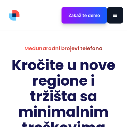
Zakažite demo
Međunarodni brojevi telefona
Kročite u nove
regione i
tržišta sa
minimalnim