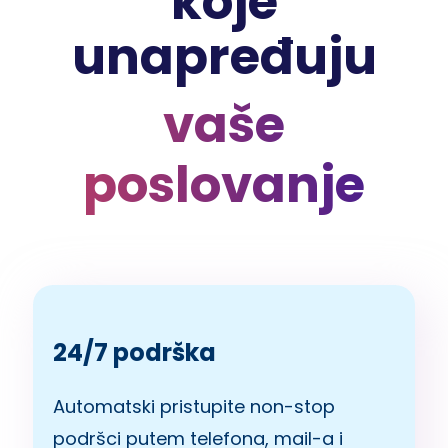
koje
unapređuju
vaše
poslovanje
24/7 podrška
Automatski pristupite non-stop
podršci putem telefona, mail-a i