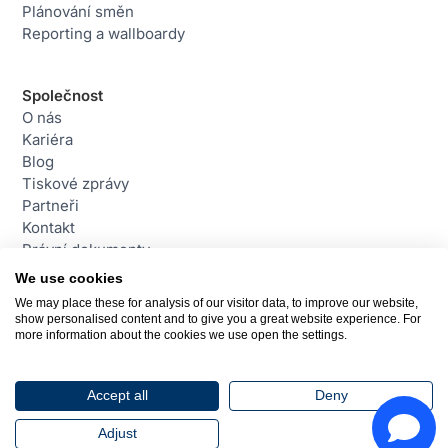
Plánování směn
Reporting a wallboardy
Společnost
O nás
Kariéra
Blog
Tiskové zprávy
Partneři
Kontakt
Právní dokumenty
We use cookies
We may place these for analysis of our visitor data, to improve our website,
Contact
show personalised content and to give you a great website experience. For
daktela@daktela.com
more information about the cookies we use open the settings.
+420 226 211 245
Praha, Česká republika
Accept all
Deny
© 2026 Daktela. Všechna práva vyhrazena
Adjust