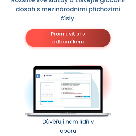
Rozšiřte své služby a získejte globální
dosah s mezinárodními příchozími
čísly.
Promluvit si s
odborníkem
Důvěřují nám lídři v
oboru