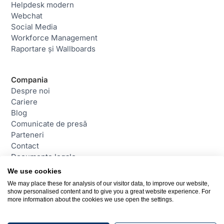
Helpdesk modern
Webchat
Social Media
Workforce Management
Raportare și Wallboards
Compania
Despre noi
Cariere
Blog
Comunicate de presă
Parteneri
Contact
Documente legale
We use cookies
We may place these for analysis of our visitor data, to improve our website,
Contact
show personalised content and to give you a great website experience. For
daktela@daktela.com
more information about the cookies we use open the settings.
+40 31 229 7414
București, România