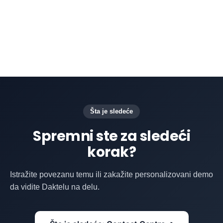
osiguravajući brzo rešavanje problema i
povećavajući ukupnu efikasnost usluge.
Šta je sledeće
Spremni ste za sledeći
korak?
Istražite povezanu temu ili zakažite personalizovani demo
da vidite Daktelu na delu.