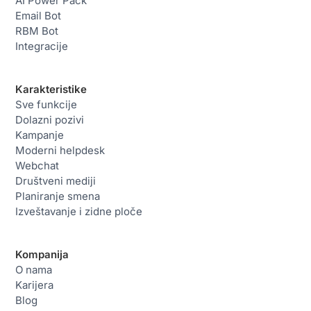
AI Power Pack
Email Bot
RBM Bot
Integracije
Karakteristike
Sve funkcije
Dolazni pozivi
Kampanje
Moderni helpdesk
Webchat
Društveni mediji
Planiranje smena
Izveštavanje i zidne ploče
Kompanija
O nama
Karijera
Blog