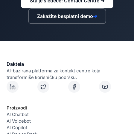
Šta je sledeće: Contact Centre ➔
Zakažite besplatni demo
➔
Daktela
AI-bazirana platforma za kontakt centre koja
transformiše korisničku podršku.
Proizvodi
AI Chatbot
AI Voicebot
AI Copilot