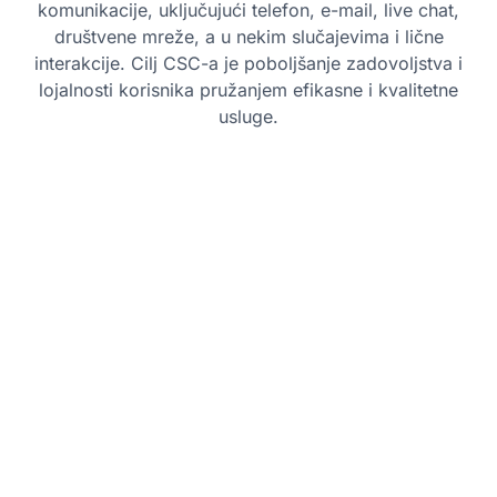
komunikacije, uključujući telefon, e-mail, live chat,
društvene mreže, a u nekim slučajevima i lične
interakcije. Cilj CSC-a je poboljšanje zadovoljstva i
lojalnosti korisnika pružanjem efikasne i kvalitetne
usluge.
Najbolje prakse
Omogućite podršku na više kanala:
Osigurajte da je Customer Service Center
(CSC) dostupan putem različitih
komunikacionih kanala (telefon, e-mail,
chat, društvene mreže) kako biste
korisnicima omogućili da vas kontaktiraju
na način koji im najviše odgovara.
Pružite obuku i razvoj:
Kontinuirano