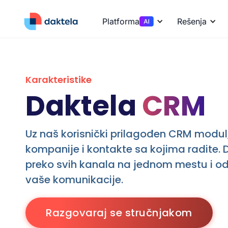
Platforma
Rešenja
Karakteristike
Daktela
CRM
Uz naš korisnički prilagođen CRM modul
kompanije i kontakte sa kojima radite. D
preko svih kanala na jednom mestu i o
vaše komunikacije.
Razgovaraj se stručnjakom