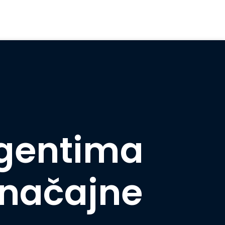
agentima
značajne