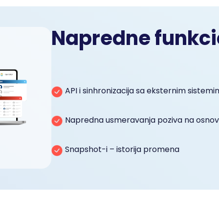
Napredne funkci
API i sinhronizacija sa eksternim sistem
Napredna usmeravanja poziva na osno
Snapshot-i – istorija promena