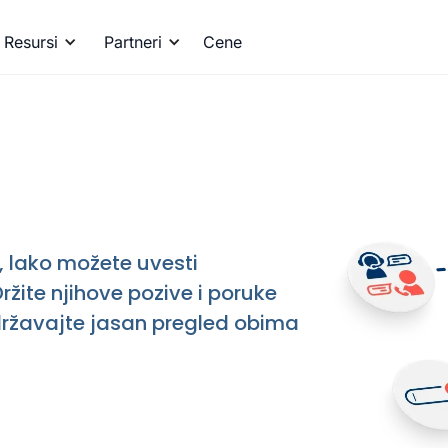
Resursi
Partneri
Cene
, lako možete uvesti
ržite njihove pozive i poruke
državajte jasan pregled obima