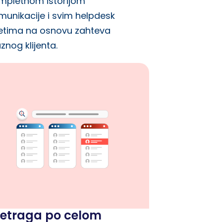
mpletnom istorijom
munikacije i svim helpdesk
ketima na osnovu zahteva
znog klijenta.
retraga po celom