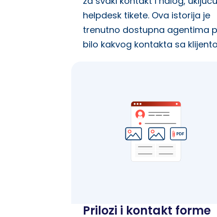
za svaki kontakt i nalog, uključu
helpdesk tikete. Ova istorija je
trenutno dostupna agentima p
bilo kakvog kontakta sa klijent
Prilozi i kontakt forme