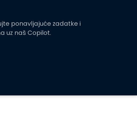
ujte ponavljajuće zadatke i
a uz naš Copilot.