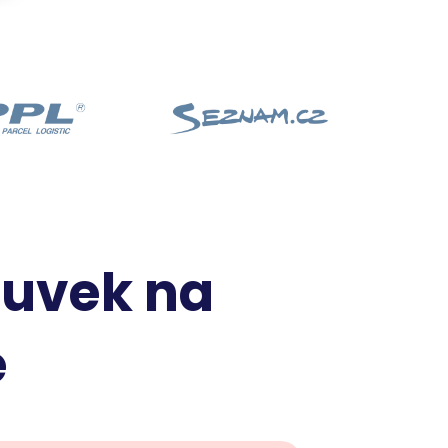
a uvek na
e