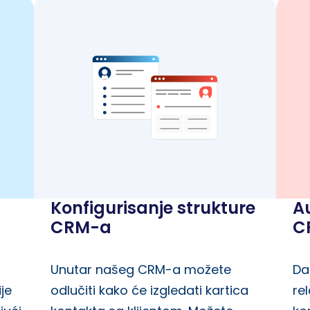
Konfigurisanje strukture
A
CRM-a
C
Unutar našeg CRM-a možete
Da
je
odlučiti kako će izgledati kartica
re