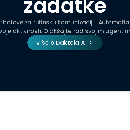
zadatke
atbotove za rutinsku komunikaciju. Automatiz
svoje aktivnosti. Olakšajte rad svojim agentim
Više o Daktela AI