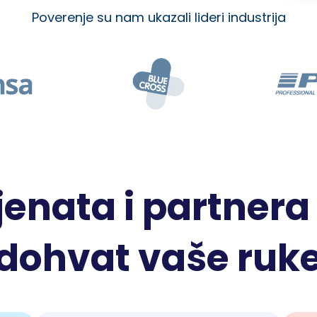
Poverenje su nam ukazali lideri industrija
jenata i partner
dohvat vaše ruk