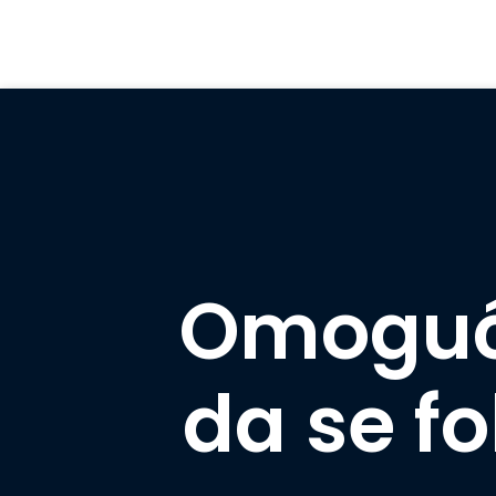
Omogući
da se f