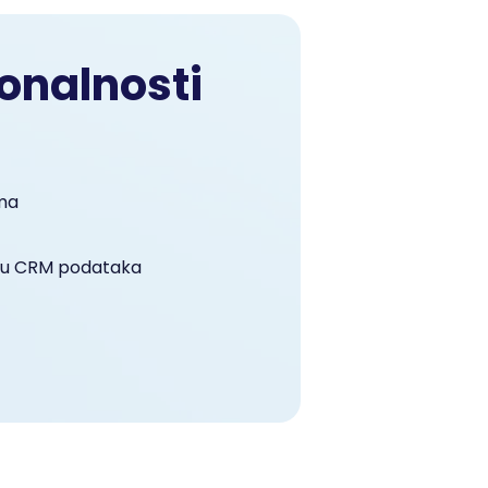
onalnosti
ima
vu CRM podataka