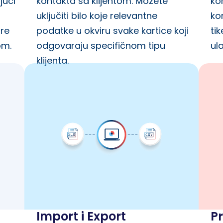
jući
kontakta sa klijentom. Možete
ko
uključiti bilo koje relevantne
ko
re
podatke u okviru svake kartice koji
ti
om.
odgovaraju specifičnom tipu
ula
klijenta.
Import i Export
P