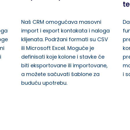
t
Naš CRM omogućava masovni
Da
oga
import i export kontakata i naloga
fu
loge
klijenata. Podržani formati su CSV
pr
ni
ili Microsoft Excel. Moguće je
ko
i
definisati koje kolone i stavke će
pr
biti eksportovane ili importovane,
mo
a možete sačuvati šablone za
i 
buduću upotrebu.