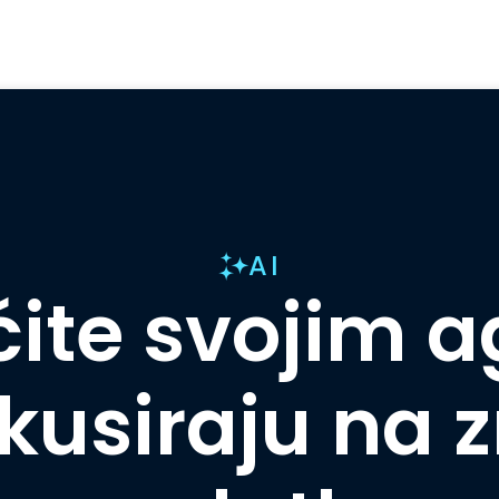
AI
te svojim 
okusiraju na 