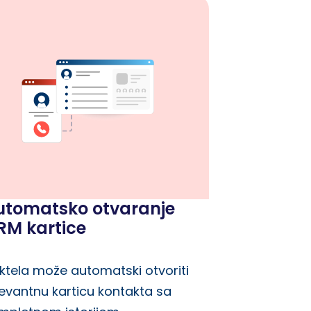
utomatsko otvaranje
RM kartice
ktela može automatski otvoriti
levantnu karticu kontakta sa