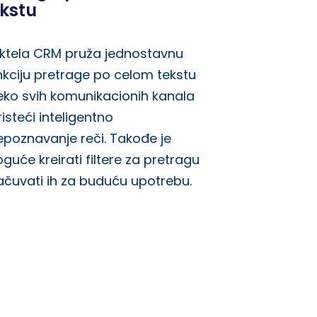
ekstu
ktela CRM pruža jednostavnu
nkciju pretrage po celom tekstu
eko svih komunikacionih kanala
risteći inteligentno
epoznavanje reči. Takođe je
guće kreirati filtere za pretragu
sačuvati ih za buduću upotrebu.