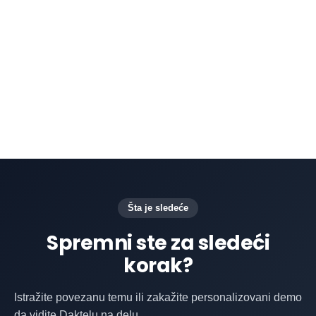
kroz kanale. Daktela takođe omogućava
preduzećima da prate interakcije sa
korisnicima i održavaju jedinstvene korisničke
profile, pomažući agentima da pruže
personalizovaniju uslugu.
Šta je sledeće
Spremni ste za sledeći
korak?
Istražite povezanu temu ili zakažite personalizovani demo
da vidite Daktelu na delu.