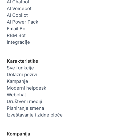
AI Chatbot
AI Voicebot
AI Copilot
AI Power Pack
Email Bot
RBM Bot
Integracije
Karakteristike
Sve funkcije
Dolazni pozivi
Kampanje
Moderni helpdesk
Webchat
Društveni mediji
Planiranje smena
Izveštavanje i zidne ploče
Kompanija