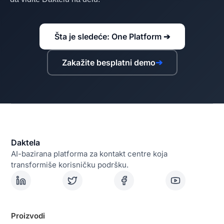
Šta je sledeće: One Platform ➔
Zakažite besplatni demo
➔
Daktela
AI-bazirana platforma za kontakt centre koja
transformiše korisničku podršku.
Proizvodi