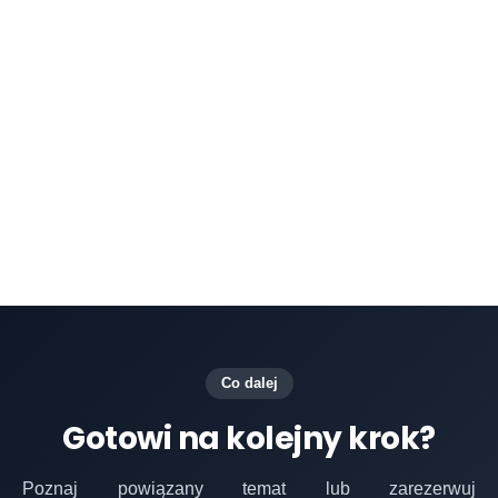
rzeczywistym firmy mogą zapewnić spójną
obsługę klienta we wszystkich kanałach.
Daktela umożliwia również firmom śledzenie
interakcji z klientami i utrzymywanie
jednolitych profili klientów, pomagając
agentom w świadczeniu bardziej
spersonalizowanych usług.
Co dalej
Gotowi na kolejny krok?
Poznaj powiązany temat lub zarezerwuj