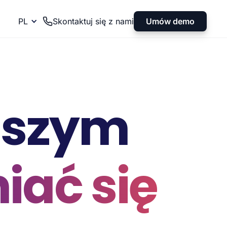
Umów demo
PL
Skontaktuj się z nami
szym
iać się