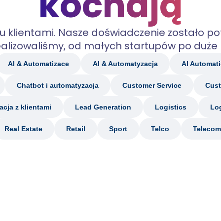
kochają
u klientami. Nasze doświadczenie zostało pot
lizowaliśmy, od małych startupów po duże 
AI & Automatizace
AI & Automatyzacja
AI Automat
Chatbot i automatyzacja
Customer Service
Cust
cja z klientami
Lead Generation
Logistics
Log
Real Estate
Retail
Sport
Telco
Telecom