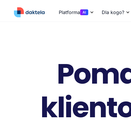
Platforma
Dla kogo?
Pom
klien