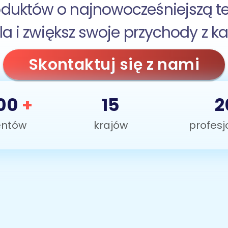
oduktów o najnowocześniejszą t
a i zwiększ swoje przychody z ka
Skontaktuj się z nami
00
+
15
2
entów
krajów
profesj