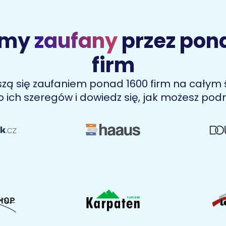
śmy
zaufany
przez pon
firm
ą się zaufaniem ponad 1600 firm na całym św
o ich szeregów i dowiedz się, jak możesz pod