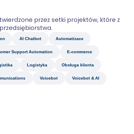
wierdzone przez setki projektów, które z
przedsiębiorstwa.
ion
AI Chatbot
Automatizace
omer Support Automation
E-commerce
istika
Logistyka
Obsługa klienta
munications
Voicebot
Voicebot & AI