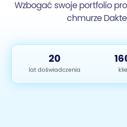
Wzbogać swoje portfolio pr
chmurze Daktel
20
16
lat doświadczenia
kli