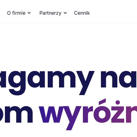
O firmie
Partnerzy
Cennik
agamy na
tom
wyróżn