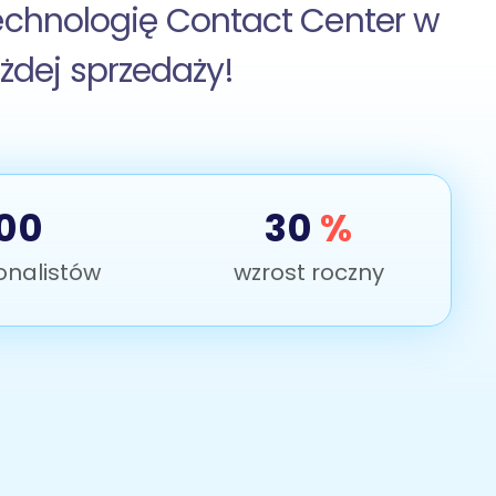
echnologię Contact Center w
żdej sprzedaży!
00
30
%
onalistów
wzrost roczny