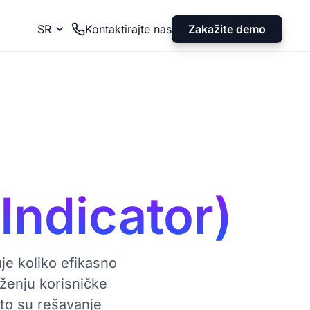
Zakažite demo
SR
Kontaktirajte nas
Indicator)
je koliko efikasno
uženju korisničke
što su rešavanje