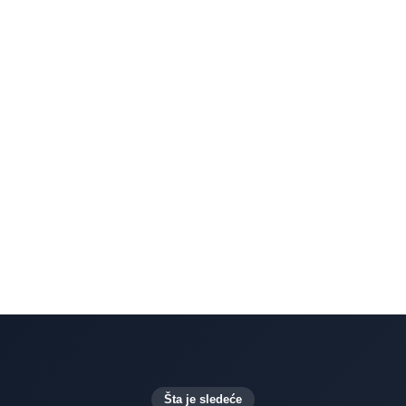
izveštavanje
platform
uirano procenjujte
oblasti za poboljšan
ražavaju promene u
vidljivi svim
enadžere, kako bi
Šta je sledeće