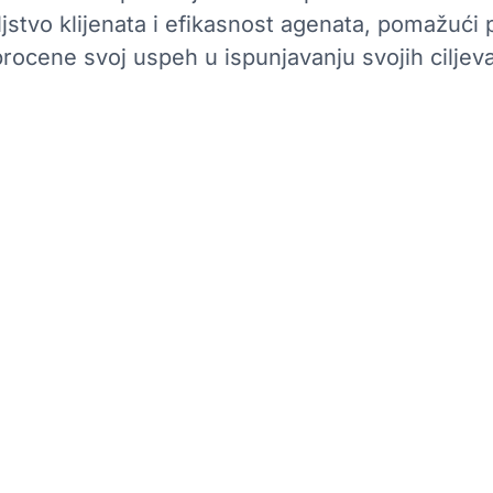
ljstvo klijenata i efikasnost agenata, pomažući
procene svoj uspeh u ispunjavanju svojih ciljeva
Kako Da
 da su KPI direktno
Daktelina platforma n
o su poboljšanje
mogu pratiti u realno
usluge, učinak agenat
table u realnom vre
odeće i zaostale
odnosu na KPI i da vr
si. Na primer,
rezultate. Daktela se
 vreme odgovora na
du (kao što su
dublji uvid u interak
usklade KPI sa indivi