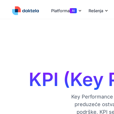
Platforma
Rešenja
KPI (Key 
Key Performance I
preduzeće ostvar
podrške, KPI se