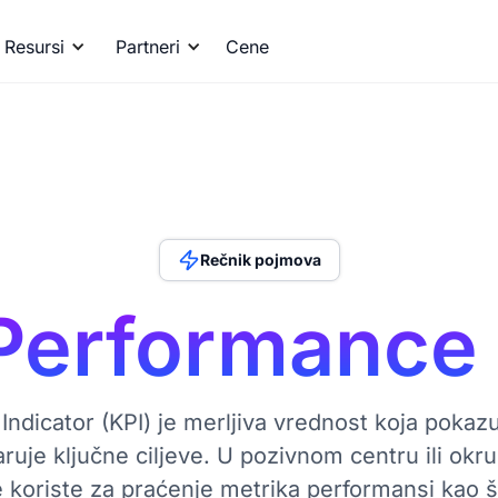
Resursi
Partneri
Cene
Rečnik pojmova
Performance 
ndicator (KPI) je merljiva vrednost koja pokazu
uje ključne ciljeve. U pozivnom centru ili okr
 koriste za praćenje metrika performansi kao 