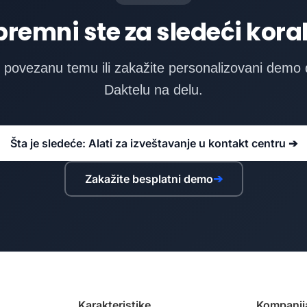
premni ste za sledeći kora
e povezanu temu ili zakažite personalizovani demo 
Daktelu na delu.
Šta je sledeće: Alati za izveštavanje u kontakt centru ➔
Zakažite besplatni demo
➔
Karakteristike
Kompanij