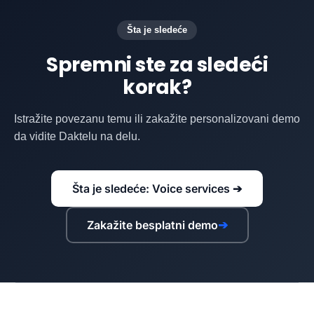
Šta je sledeće
Spremni ste za sledeći
korak?
Istražite povezanu temu ili zakažite personalizovani demo
da vidite Daktelu na delu.
Šta je sledeće: Voice services ➔
Zakažite besplatni demo
➔