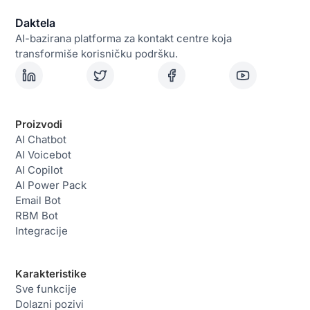
Daktela
AI-bazirana platforma za kontakt centre koja
transformiše korisničku podršku.
Proizvodi
AI Chatbot
AI Voicebot
AI Copilot
AI Power Pack
Email Bot
RBM Bot
Integracije
Karakteristike
Sve funkcije
Dolazni pozivi