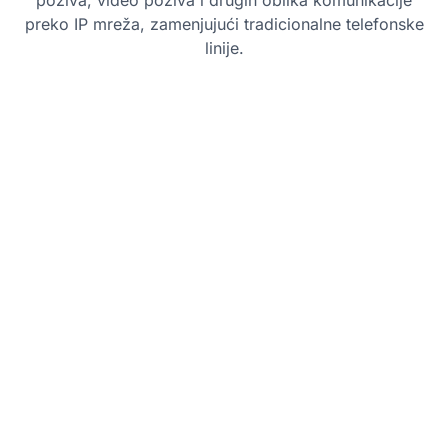
poziva, video poziva i drugih oblika komunikacije
preko IP mreža, zamenjujući tradicionalne telefonske
linije.
Najbolje prakse
Osigurajte pouzdanu internet vezu:
SIP
trunkovi se oslanjaju na internet vezu, tako
da je neophodno imati stabilnu i
širokopojasnu vezu da biste osigurali jasan
kvalitet glasa i sprečili prekide poziva.
Pratite korišćenje propusnog opsega:
Redovno pratite propusni opseg mreže da
biste sprečili probleme sa kvalitetom
poziva, posebno tokom perioda velikog
obima poziva.