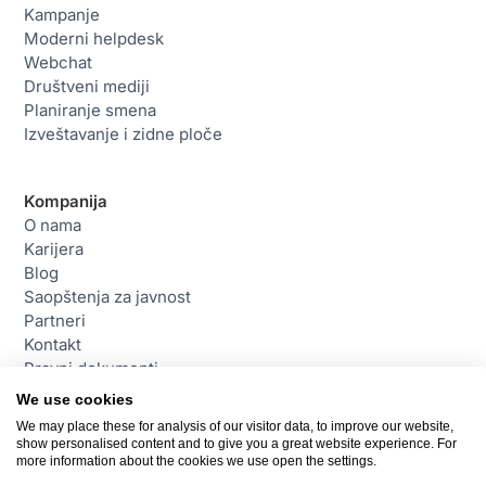
Kampanje
Moderni helpdesk
Webchat
Društveni mediji
Planiranje smena
Izveštavanje i zidne ploče
Kompanija
O nama
Karijera
Blog
Saopštenja za javnost
Partneri
Kontakt
Pravni dokumenti
We use cookies
We may place these for analysis of our visitor data, to improve our website,
Kontakt
show personalised content and to give you a great website experience. For
daktela@daktela.com
more information about the cookies we use open the settings.
+381114180205