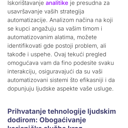
Iskorištavanje
analitike
je presudna za
usavršavanje vaših strategija
automatizacije. Analizom načina na koji
se kupci angažuju sa vašim timom i
automatizovanim alatima, možete
identifikovati gde postoji problem, ali
takođe i uspehe. Ovaj tekući pregled
omogućava vam da fino podesite svaku
interakciju, osiguravajući da su vaši
automatizovani sistemi što efikasniji i da
dopunjuju ljudske aspekte vaše usluge.
Prihvatanje tehnologije ljudskim
dodirom: Obogaćivanje