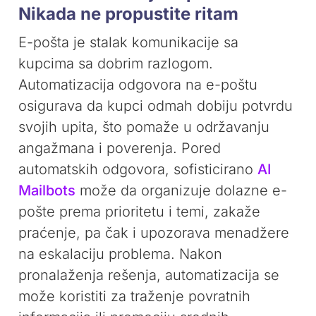
Nikada ne propustite ritam
E-pošta je stalak komunikacije sa
kupcima sa dobrim razlogom.
Automatizacija odgovora na e-poštu
osigurava da kupci odmah dobiju potvrdu
svojih upita, što pomaže u održavanju
angažmana i poverenja. Pored
automatskih odgovora, sofisticirano
AI
Mailbots
može da organizuje dolazne e-
pošte prema prioritetu i temi, zakaže
praćenje, pa čak i upozorava menadžere
na eskalaciju problema. Nakon
pronalaženja rešenja, automatizacija se
može koristiti za traženje povratnih