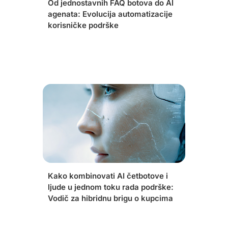
Od jednostavnih FAQ botova do AI
agenata: Evolucija automatizacije
korisničke podrške
Kako kombinovati AI četbotove i
ljude u jednom toku rada podrške:
Vodič za hibridnu brigu o kupcima