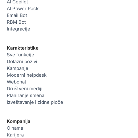
AI Copilot
AI Power Pack
Email Bot
RBM Bot
Integracije
Karakteristike
Sve funkcije
Dolazni pozivi
Kampanje
Moderni helpdesk
Webchat
Društveni mediji
Planiranje smena
Izveštavanje i zidne ploče
Kompanija
O nama
Karijera