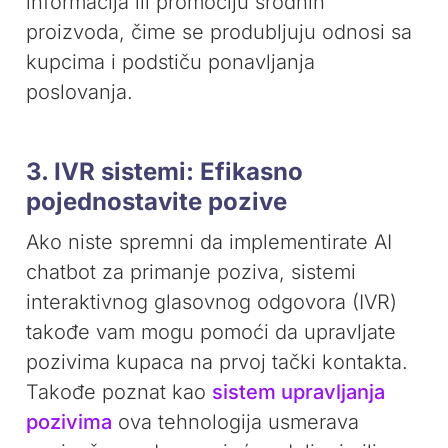
informacija ili promociju srodnih
proizvoda, čime se produbljuju odnosi sa
kupcima i podstiču ponavljanja
poslovanja.
3. IVR sistemi: Efikasno
pojednostavite pozive
Ako niste spremni da implementirate AI
chatbot za primanje poziva, sistemi
interaktivnog glasovnog odgovora (IVR)
takođe vam mogu pomoći da upravljate
pozivima kupaca na prvoj tački kontakta.
Takođe poznat kao
sistem upravljanja
pozivima
ova tehnologija usmerava