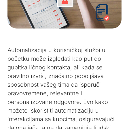
Automatizacija u korisničkoj službi u
početku može izgledati kao put do
gubitka ličnog kontakta, ali kada se
pravilno izvrši, značajno poboljšava
sposobnost vašeg tima da isporuči
pravovremene, relevantne i
personalizovane odgovore. Evo kako
možete iskoristiti automatizaciju u
interakcijama sa kupcima, osiguravajući
da ona jača, a ne da zamenjuje ljudski