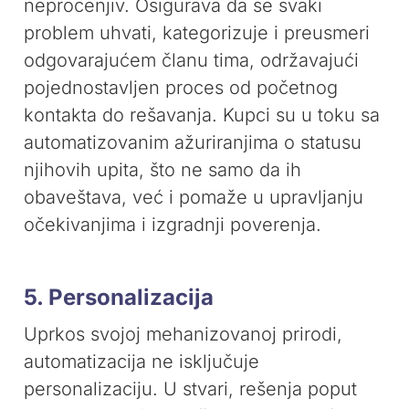
neprocenjiv. Osigurava da se svaki
problem uhvati, kategorizuje i preusmeri
odgovarajućem članu tima, održavajući
pojednostavljen proces od početnog
kontakta do rešavanja. Kupci su u toku sa
automatizovanim ažuriranjima o statusu
njihovih upita, što ne samo da ih
obaveštava, već i pomaže u upravljanju
očekivanjima i izgradnji poverenja.
5. Personalizacija
Uprkos svojoj mehanizovanoj prirodi,
automatizacija ne isključuje
personalizaciju. U stvari, rešenja poput