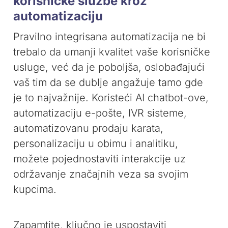
korisničke službe kroz
automatizaciju
Pravilno integrisana automatizacija ne bi
trebalo da umanji kvalitet vaše korisničke
usluge, već da je poboljša, oslobađajući
vaš tim da se dublje angažuje tamo gde
je to najvažnije. Koristeći AI chatbot-ove,
automatizaciju e-pošte, IVR sisteme,
automatizovanu prodaju karata,
personalizaciju u obimu i analitiku,
možete pojednostaviti interakcije uz
održavanje značajnih veza sa svojim
kupcima.
Zapamtite, ključno je uspostaviti