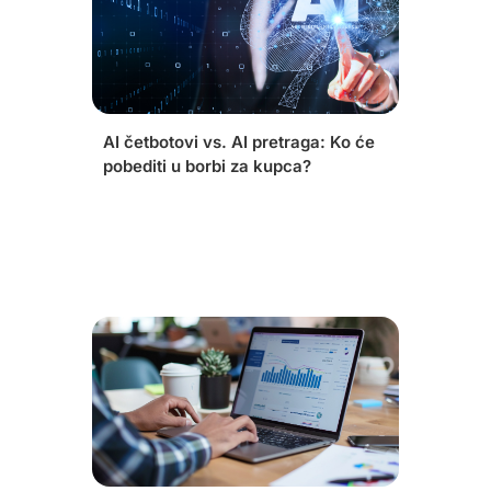
AI četbotovi vs. AI pretraga: Ko će
pobediti u borbi za kupca?