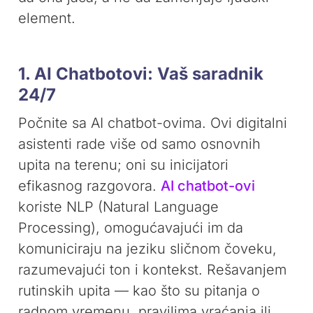
element.
1. AI Chatbotovi: Vaš saradnik
24/7
Počnite sa AI chatbot-ovima. Ovi digitalni
asistenti rade više od samo osnovnih
upita na terenu; oni su inicijatori
efikasnog razgovora.
AI chatbot-ovi
koriste NLP (Natural Language
Processing), omogućavajući im da
komuniciraju na jeziku sličnom čoveku,
razumevajući ton i kontekst. Rešavanjem
rutinskih upita — kao što su pitanja o
radnom vremenu, pravilima vraćanja ili