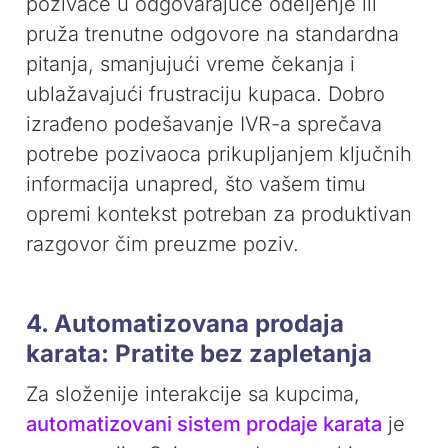
pozivače u odgovarajuće odeljenje ili
pruža trenutne odgovore na standardna
pitanja, smanjujući vreme čekanja i
ublažavajući frustraciju kupaca. Dobro
izrađeno podešavanje IVR-a sprečava
potrebe pozivaoca prikupljanjem ključnih
informacija unapred, što vašem timu
opremi kontekst potreban za produktivan
razgovor čim preuzme poziv.
4. Automatizovana prodaja
karata: Pratite bez zapletanja
Za složenije interakcije sa kupcima,
automatizovani sistem prodaje karata
je