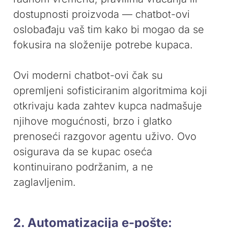
dostupnosti proizvoda — chatbot-ovi
oslobađaju vaš tim kako bi mogao da se
fokusira na složenije potrebe kupaca.
Ovi moderni chatbot-ovi čak su
opremljeni sofisticiranim algoritmima koji
otkrivaju kada zahtev kupca nadmašuje
njihove mogućnosti, brzo i glatko
prenoseći razgovor agentu uživo. Ovo
osigurava da se kupac oseća
kontinuirano podržanim, a ne
zaglavljenim.
2. Automatizacija e-pošte: