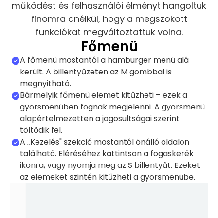
működést és felhasználói élményt hangoltuk
finomra anélkül, hogy a megszokott
funkciókat megváltoztattuk volna.
Főmenü
A főmenü mostantól a hamburger menü alá
került. A billentyűzeten az M gombbal is
megnyitható.
Bármelyik főmenü elemet kitűzheti – ezek a
gyorsmenüben fognak megjelenni. A gyorsmenü
alapértelmezetten a jogosultságai szerint
töltődik fel.
A „Kezelés" szekció mostantól önálló oldalon
található. Eléréséhez kattintson a fogaskerék
ikonra, vagy nyomja meg az S billentyűt. Ezeket
az elemeket szintén kitűzheti a gyorsmenübe.