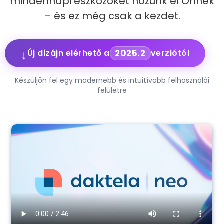
mindennapi eszközöket hozunk el Önnek
– és ez még csak a kezdet.
Új dizájn elérhető a
2025.2
verziótól
Készüljön fel egy modernebb és intuitívabb felhasználói
felületre