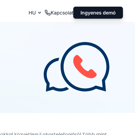
Ingyenes demó
HU
Kapcsolat
okkal közvetlenül okostelefonjáról Több mint