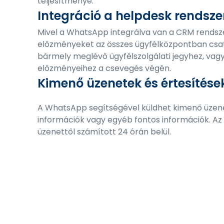
teljesítménye.
Integráció a helpdesk rendsze
Mivel a WhatsApp integrálva van a CRM rendsze
előzményeket az összes ügyfélközpontban csat
bármely meglévő ügyfélszolgálati jegyhez, vag
előzményeihez a csevegés végén.
Kimenő üzenetek és értesítés
A WhatsApp segítségével küldhet kimenő üzenet
információk vagy egyéb fontos információk. Az ér
üzenettől számított 24 órán belül.