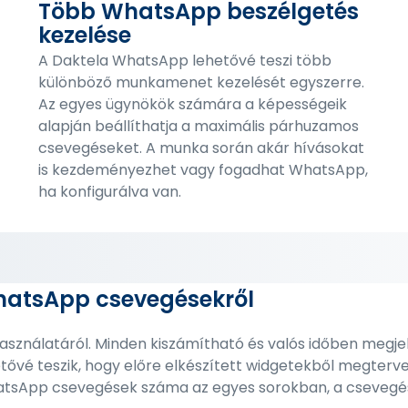
Több WhatsApp beszélgetés
kezelése
A Daktela WhatsApp lehetővé teszi több
különböző munkamenet kezelését egyszerre.
Az egyes ügynökök számára a képességeik
alapján beállíthatja a maximális párhuzamos
csevegéseket. A munka során akár hívásokat
is kezdeményezhet vagy fogadhat WhatsApp,
ha konfigurálva van.
WhatsApp csevegésekről
sználatáról. Minden kiszámítható és valós időben megjel
etővé teszik, hogy előre elkészített widgetekből megtervez
WhatsApp csevegések száma az egyes sorokban, a csevegé