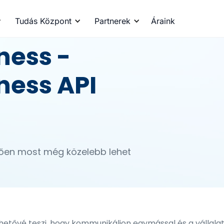
Tudás Központ
Partnerek
Áraink
ness -
ess API
ően most még közelebb lehet
etővé teszi, hogy kommunikáljon egymással és a vállalat