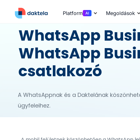
Platform
Megoldások
WhatsApp Busi
WhatsApp Busin
csatlakozó
A WhatsAppnak és a Daktelának köszönhet
ügyfeleihez.
A mobil felületnek köszönhetően a WhatsApp leh