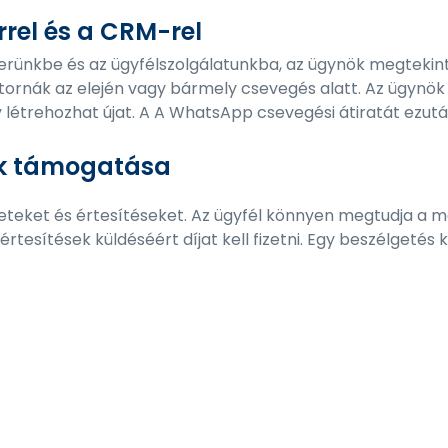
rrel és a CRM-rel
rünkbe és az ügyfélszolgálatunkba, az ügynök megtekint
ornák az elején vagy bármely csevegés alatt. Az ügynö
y létrehozhat újat. A A WhatsApp csevegési átiratát ezu
ek támogatása
eket és értesítéseket. Az ügyfél könnyen megtudja a megr
tesítések küldéséért díjat kell fizetni. Egy beszélgetés k