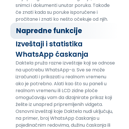
snimci i dokumenti unutar poruka. Takođe
će znati kada su poruke isporučene i
pročitane i znati ko nešto očekuje od njih.
Napredne funkcije
Izveštaji i statistika
WhatsApp ćaskanja
Daktela pruža razne izveštaje koji se odnose
na upotrebu WhatsApp-a. Sve se može
izračunati i prikazati u realnom vremenu
ako je potrebno. Alati kao što su paneli u
realnom vremenu ili LCD zidne ploče
omogućavaju vam da dizajnirate prikaz koji
želite iz unapred pripremljenih vidgeta.
Osnovni izveštaji koje Daktela nudi uključuju,
na primer, broj WhatsApp ćaskanja u
pojedinačnim redovima, dužinu ćaskanja ili