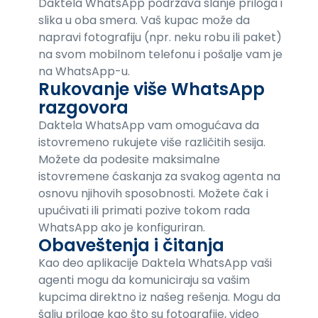
Daktela WhatsApp podržava slanje priloga i
slika u oba smera. Vaš kupac može da
napravi fotografiju (npr. neku robu ili paket)
na svom mobilnom telefonu i pošalje vam je
na WhatsApp-u.
Rukovanje više WhatsApp
razgovora
Daktela WhatsApp vam omogućava da
istovremeno rukujete više različitih sesija.
Možete da podesite maksimalne
istovremene ćaskanja za svakog agenta na
osnovu njihovih sposobnosti. Možete čak i
upućivati ili primati pozive tokom rada
WhatsApp ako je konfiguriran.
Obaveštenja i čitanja
Kao deo aplikacije Daktela WhatsApp vaši
agenti mogu da komuniciraju sa vašim
kupcima direktno iz našeg rešenja. Mogu da
šalju priloge kao što su fotografije, video