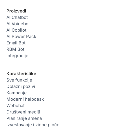
Proizvodi
AI Chatbot
AI Voicebot
AI Copilot
AI Power Pack
Email Bot
RBM Bot
Integracije
Karakteristike
Sve funkcije
Dolazni pozivi
Kampanje
Moderni helpdesk
Webchat
Društveni mediji
Planiranje smena
Izveštavanje i zidne ploče