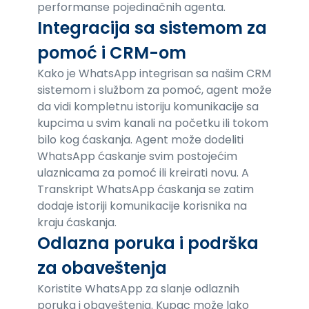
performanse pojedinačnih agenta.
Integracija sa sistemom za
pomoć i CRM-om
Kako je WhatsApp integrisan sa našim CRM
sistemom i službom za pomoć, agent može
da vidi kompletnu istoriju komunikacije sa
kupcima u svim kanali na početku ili tokom
bilo kog ćaskanja. Agent može dodeliti
WhatsApp ćaskanje svim postojećim
ulaznicama za pomoć ili kreirati novu. A
Transkript WhatsApp ćaskanja se zatim
dodaje istoriji komunikacije korisnika na
kraju ćaskanja.
Odlazna poruka i podrška
za obaveštenja
Koristite WhatsApp za slanje odlaznih
poruka i obaveštenja. Kupac može lako