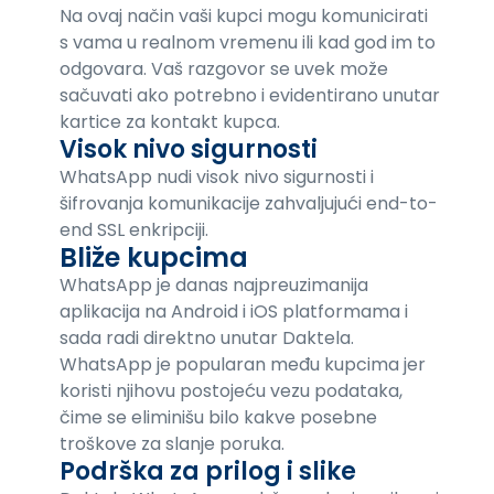
Na ovaj način vaši kupci mogu komunicirati
s vama u realnom vremenu ili kad god im to
odgovara. Vaš razgovor se uvek može
sačuvati ako potrebno i evidentirano unutar
kartice za kontakt kupca.
Visok nivo sigurnosti
WhatsApp nudi visok nivo sigurnosti i
šifrovanja komunikacije zahvaljujući end-to-
end SSL enkripciji.
Bliže kupcima
WhatsApp je danas najpreuzimanija
aplikacija na Android i iOS platformama i
sada radi direktno unutar Daktela.
WhatsApp je popularan među kupcima jer
koristi njihovu postojeću vezu podataka,
čime se eliminišu bilo kakve posebne
troškove za slanje poruka.
Podrška za prilog i slike