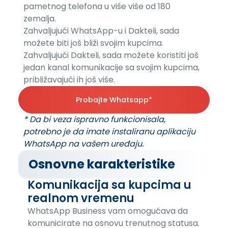
pametnog telefona u više više od 180
zemalja.
Zahvaljujući WhatsApp-u i Dakteli, sada
možete biti još bliži svojim kupcima.
Zahvaljujući Dakteli, sada možete koristiti još
jedan kanal komunikacije sa svojim kupcima,
približavajući ih još više.
Probajte Whatsapp*
* Da bi veza ispravno funkcionisala,
potrebno je da imate instaliranu aplikaciju
WhatsApp na vašem uređaju.
Osnovne karakteristike
Komunikacija sa kupcima u
realnom vremenu
WhatsApp Business vam omogućava da
komunicirate na osnovu trenutnog statusa.