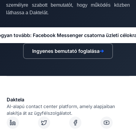
személyre szabott bemutatót, hogy működés közben
láthassa a Daktelát.
gyan tovább: Facebook Messenger csatorna üzleti célokr
Ingyenes bemutató foglalása
➔
Daktela
AI-alapú contact center platform, amely alapjaiban
alakítja át az ügyfélszolgálatot.