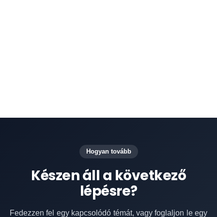
biztosítja, hogy a Facebook Messenger
beszélgetések összekapcsolódjanak az
ügyfélprofilokkal, így az ügyintézők a
szükséges kontextussal rendelkeznek a
személyre szabott támogatás nyújtásához.
Hogyan tovább
Készen áll a következő
lépésre?
Fedezzen fel egy kapcsolódó témát, vagy foglaljon le egy