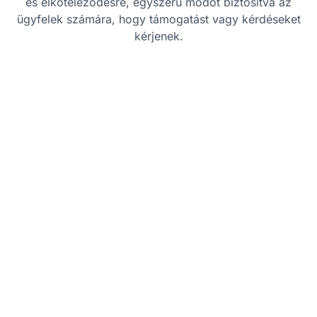
és elköteleződésre, egyszerű módot biztosítva az
ügyfelek számára, hogy támogatást vagy kérdéseket
kérjenek.
Bevált gyakorlatok
Válaszoljon gyorsan:
Mivel a Facebook
Messenger egy valós idejű kommunikációs
platform, törekedjen arra, hogy gyorsan
válaszoljon az ügyfeleknek a magas szintű
elköteleződés és elégedettség fenntartása
érdekében.
Használjon automatizálást:
Alkalmazzon
automatizált válaszokat vagy chatbotokat a
gyakori kérdésekhez, hogy gyorsabb
válaszokat adjon, különösen a gyakran