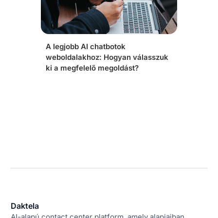
A legjobb AI chatbotok
weboldalakhoz: Hogyan válasszuk
ki a megfelelő megoldást?
Daktela
AI-alapú contact center platform, amely alapjaiban