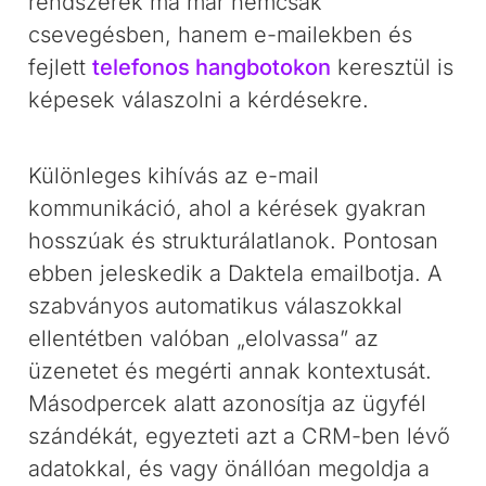
rendszerek ma már nemcsak
csevegésben, hanem e-mailekben és
fejlett
telefonos hangbotokon
keresztül is
képesek válaszolni a kérdésekre.
Különleges kihívás az e-mail
kommunikáció, ahol a kérések gyakran
hosszúak és strukturálatlanok. Pontosan
ebben jeleskedik a Daktela emailbotja. A
szabványos automatikus válaszokkal
ellentétben valóban „elolvassa” az
üzenetet és megérti annak kontextusát.
Másodpercek alatt azonosítja az ügyfél
szándékát, egyezteti azt a CRM-ben lévő
adatokkal, és vagy önállóan megoldja a