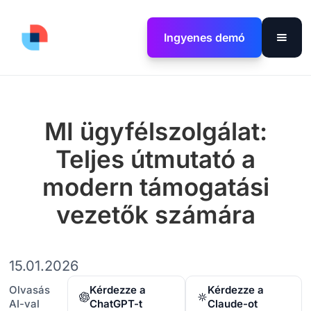
Ingyenes demó
MI ügyfélszolgálat:
Teljes útmutató a
modern támogatási
vezetők számára
15.01.2026
Olvasás
Kérdezze a
Kérdezze a
AI-val
ChatGPT-t
Claude-ot