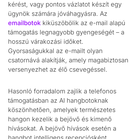
kérést, vagy pontos vázlatot készít egy
ügynök számára jóváhagyásra. Az
emailbotok
kiküszöbölik az e-mail alapú
támogatás legnagyobb gyengeségét – a
hosszú várakozási időket.
Gyorsaságukkal az e-mailt olyan
csatornává alakítják, amely magabiztosan
versenyezhet az élő csevegéssel.
Hasonló forradalom zajlik a telefonos
támogatásban az AI hangbotoknak
köszönhetően, amelyek természetes
hangon kezelik a bejövő és kimenő
hívásokat. A bejövő hívások esetén a
hangbot intelligens recepciósként