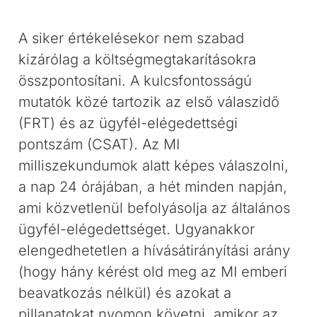
A siker értékelésekor nem szabad
kizárólag a költségmegtakarításokra
összpontosítani. A kulcsfontosságú
mutatók közé tartozik az első válaszidő
(FRT) és az ügyfél-elégedettségi
pontszám (CSAT). Az MI
milliszekundumok alatt képes válaszolni,
a nap 24 órájában, a hét minden napján,
ami közvetlenül befolyásolja az általános
ügyfél-elégedettséget. Ugyanakkor
elengedhetetlen a hívásátirányítási arány
(hogy hány kérést old meg az MI emberi
beavatkozás nélkül) és azokat a
pillanatokat nyomon követni, amikor az