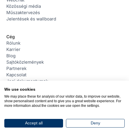
Közösségi média
Műszaktervezés
Jelentések és wallboard
Cég
Rólunk
Karrier
Blog
Sajtóközlemények
Partnerek
Kapcsolat
Jogi dokumentumok
We use cookies
We may place these for analysis of our visitor data, to improve our website,
Contact
show personalised content and to give you a great website experience. For
daktela@daktela.hu
more information about the cookies we use open the settings.
+3618001585
Budapest, Magyarország
Accept all
Deny