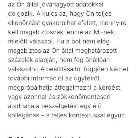
az Ön által jóváhagyott adatokkal
dolgozik. A kulcs az, hogy Ön teljes
ellenőrzést gyakorolhat afelett, mennyire
kell magabiztosnak lennie az MI-nek,
mielőtt válaszol. Ha a bot nem elég
magabiztos az Ön által meghatározott
százalék alapján, nem fog önállóan
válaszolni. A beállításaitól függően kérhet
további információt az ügyféltől,
megpróbálhatja átfogalmazni a kérdést,
vagy azonnal és zökkenőmentesen
átadhatja a beszélgetést egy élő
kollégának – a teljes kontextussal együtt.