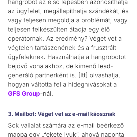
hangrobot az első lépésben azonosíthatja
az ügyfelet, megállapíthatja szándékát, és
vagy teljesen megoldja a problémát, vagy
teljesen felkészülten átadja egy élő
operátornak. Az eredmény? Véget vet a
végtelen tartászenének és a frusztrált
ügyfeleknek. Használhatja a hangrobotot
bejövő vonalakhoz, de kimenő lead-
generáló partnerként is. [Itt] olvashatja,
hogyan váltotta fel a hideghívásokat a
GFS Group
-nál.
3. Mailbot: Véget vet az e-mail káosznak
Sok vállalat számára az e-mail beérkező
mappa egy „fekete lyuk”, ahová naponta