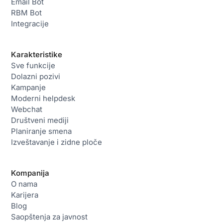
Email Bot
RBM Bot
Integracije
Karakteristike
Sve funkcije
Dolazni pozivi
Kampanje
Moderni helpdesk
Webchat
Društveni mediji
Planiranje smena
Izveštavanje i zidne ploče
Kompanija
O nama
Karijera
Blog
Saopštenja za javnost