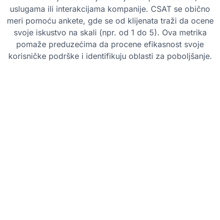
uslugama ili interakcijama kompanije. CSAT se obično
meri pomoću ankete, gde se od klijenata traži da ocene
svoje iskustvo na skali (npr. od 1 do 5). Ova metrika
pomaže preduzećima da procene efikasnost svoje
korisničke podrške i identifikuju oblasti za poboljšanje.
Najbolje prakse
Postavljajte konkretna pitanja:
Uverite se
da su pitanja u anketi jasna i fokusirana na
specifične aspekte korisničkog iskustva,
kao što su kvalitet proizvoda, brzina usluge
ili pomoć agenta.
Neka ankete budu kratke:
Da biste
povećali stope odgovora, neka CSAT