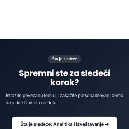
praćenja.
Šta je sledeće
Spremni ste za sledeći
korak?
Istražite povezanu temu ili zakažite personalizovani demo
da vidite Daktelu na delu.
Šta je sledeće: Analitika i izveštavanje ➔