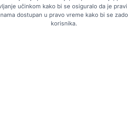
ljanje učinkom kako bi se osiguralo da je pravi
inama dostupan u pravo vreme kako bi se zadovo
korisnika.
Kako Da
ke za predviđanje
Daktelino Workforce
pomažući da se
skup alata koji pomaž
poboljšanju učinka i 
funkcijama kao što su
ibilno raspoređivanje
praćenje u realnom v
erećenjima, uz
efikasno upravljaju os
otreba.
potražnjom. Sistem ta