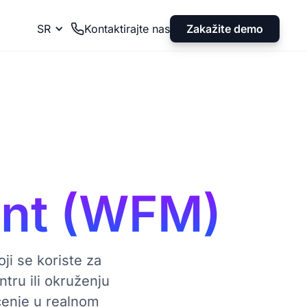
Zakažite demo
SR
Kontaktirajte nas
nt (WFM)
i se koriste za
tru ili okruženju
ćenje u realnom