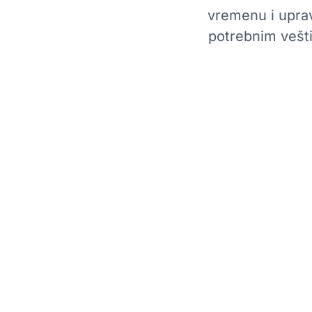
vremenu i uprav
potrebnim vešt
Najbolje prakse
Precizno predviđanje:
Koristite istorijske podat
obima poziva i planiranje potreba za osobljem, 
izbegne i nedovoljno i prekomerno osoblje.
Dinamičko raspoređivanje:
Implementirajte fleks
kako biste se prilagodili promenljivim radnim opt
balansiranje dostupnosti zaposlenih i poslovnih p