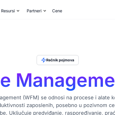
Resursi
Partneri
Cene
Rečnik pojmova
ce Manageme
gement (WFM) se odnosi na procese i alate koj
duktivnosti zaposlenih, posebno u pozivnom cen
žbe. Uključuje predviđanje, raspoređivanje, pra