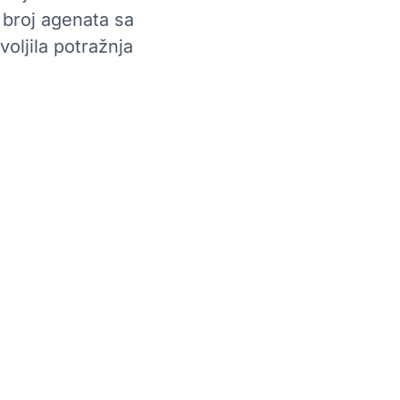
 broj agenata sa
ljila potražnja
ktela može pomoći
 Management (WFM) rešenje nudi sveobuhvatan
u u optimizaciji raspoređivanja agenata,
unapređenju nivoa korisničke usluge. Sa
 predviđanje, dinamičko raspoređivanje i
remenu, Daktela pomaže pozivnim centrima da
obljem i osiguraju da su resursi usklađeni sa
kođe pruža praćenje usklađenosti i analitiku