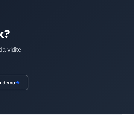
k?
da vidite
ni demo
➔