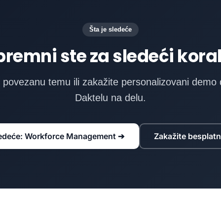
Šta je sledeće
premni ste za sledeći kora
e povezanu temu ili zakažite personalizovani demo 
Daktelu na delu.
sledeće: Workforce Management ➔
Zakažite besplat