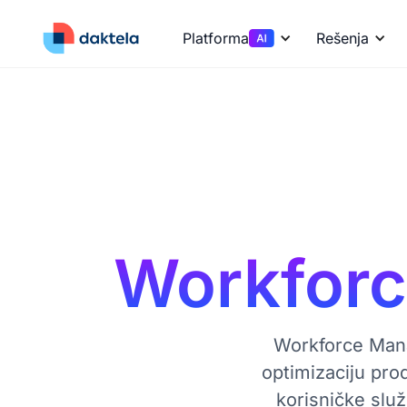
Platforma
Rešenja
Workfor
Workforce Mana
optimizaciju pro
korisničke slu