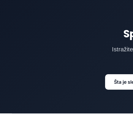
S
Istražit
Šta je 