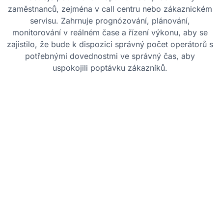
zaměstnanců, zejména v call centru nebo zákaznickém
servisu. Zahrnuje prognózování, plánování,
monitorování v reálném čase a řízení výkonu, aby se
zajistilo, že bude k dispozici správný počet operátorů s
potřebnými dovednostmi ve správný čas, aby
uspokojili poptávku zákazníků.
Osvědčené postupy
Přesné prognózování:
Využívejte
historická data k předpovídaní objemu
hovorů a plánování personálních potřeb,
abyste se vyhnuli podstavu i nadstavu.
Dynamické plánování:
Implementujte
flexibilní plánování, abyste se přizpůsobili