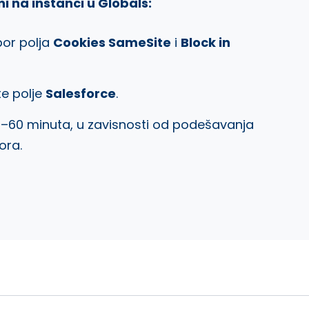
i na instanci u Globals:
zbor polja
Cookies SameSite
i
Block in
te polje
Salesforce
.
0–60 minuta, u zavisnosti od podešavanja
ora.