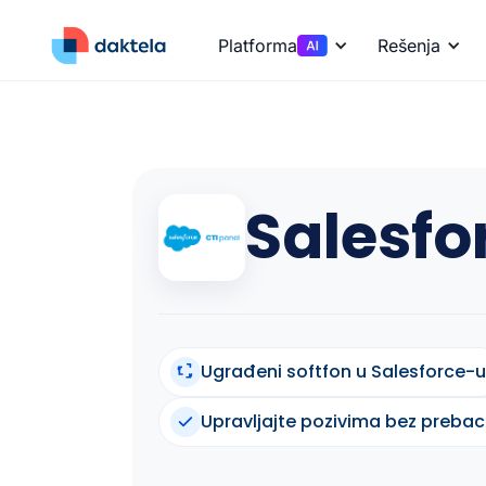
Platforma
Rešenja
Salesfo
Ugrađeni softfon u Salesforce-u
Upravljajte pozivima bez prebac