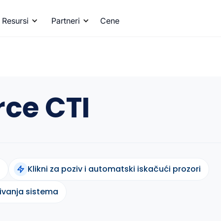
Resursi
Partneri
Cene
rce CTI
Klikni za poziv i automatski iskačući prozori
ivanja sistema