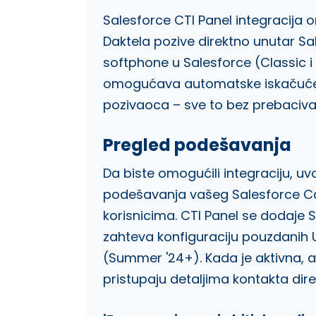
Salesforce CTI Panel integracija
Daktela pozive direktno unutar Sa
softphone u Salesforce (Classic i L
omogućava automatske iskačuće 
pozivaoca – sve to bez prebaciva
Pregled podešavanja
Da biste omogućili integraciju, u
podešavanja vašeg Salesforce Cal
korisnicima. CTI Panel se dodaje S
zahteva konfiguraciju pouzdanih 
(Summer '24+). Kada je aktivna, a
pristupaju detaljima kontakta dir