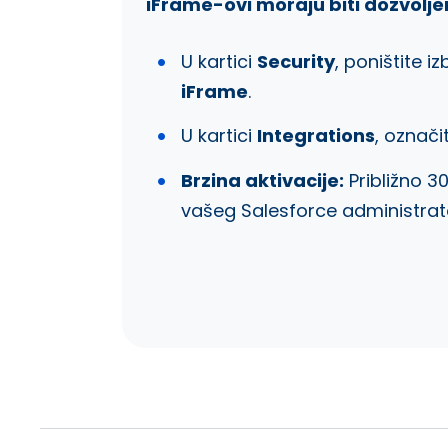
iFrame-ovi moraju biti dozvoljen
U kartici
Security
, poništite i
iFrame
.
U kartici
Integrations
, označi
Brzina aktivacije:
Približno 3
vašeg Salesforce administrat