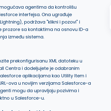
 omogućava agentima da kontrolišu
lesforce interfejsa. Ona ugrađuje
ightning), podržava "klikni i pozovi" i
prozore sa kontaktima na osnovu ID-a
nja između sistema.
vozite prekonfigurisanu XML datoteku u
l Centra i dodeljujete je odabranim
alesforce aplikacijama kao Utility Item i
URL-ova u novijim verzijama Salesforce-a
genti mogu da upravljaju pozivima i
ektno u Salesforce-u.