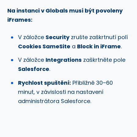
Na instanci v Globals musí být povoleny
iFrames:
V záložce
Security
zrušte zaškrtnutí polí
Cookies SameSite
a
Block in iFrame
.
V záložce
Integrations
zaškrtněte pole
Salesforce
.
Rychlost spuštění:
Přibližně 30–60
minut, v závislosti na nastavení
administrátora Salesforce.