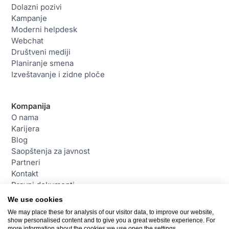
Dolazni pozivi
Kampanje
Moderni helpdesk
Webchat
Društveni mediji
Planiranje smena
Izveštavanje i zidne ploče
Kompanija
O nama
Karijera
Blog
Saopštenja za javnost
Partneri
Kontakt
Pravni dokumenti
We use cookies
We may place these for analysis of our visitor data, to improve our website,
Kontakt
show personalised content and to give you a great website experience. For
daktela@daktela.com
more information about the cookies we use open the settings.