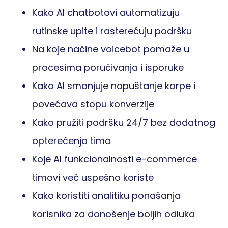
Kako AI chatbotovi automatizuju
rutinske upite i rasterećuju podršku
Na koje načine voicebot pomaže u
procesima poručivanja i isporuke
Kako AI smanjuje napuštanje korpe i
povećava stopu konverzije
Kako pružiti podršku 24/7 bez dodatnog
opterećenja tima
Koje AI funkcionalnosti e-commerce
timovi već uspešno koriste
Kako koristiti analitiku ponašanja
korisnika za donošenje boljih odluka