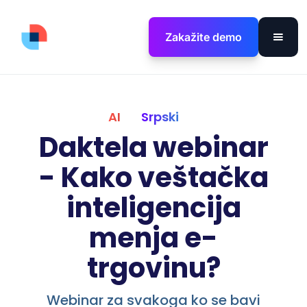
Zakažite demo
AI
Srpski
Daktela webinar
- Kako veštačka
inteligencija
menja e-
trgovinu?
Webinar za svakoga ko se bavi