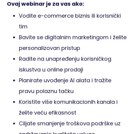
Ovaj webinar je za vas ako:
Vodite e-commerce biznis ili korisnički
tim
Bavite se digitalnim marketingom i želite
personalizovan pristup
Radite na unapređenju korisničkog
iskustva u online prodaji
Planirate uvođenje AI alata i tražite
pravu polaznu tačku
Koristite više komunikacionih kanala i
želite veću efikasnost
Ciljate smanjenje troškova podrške uz