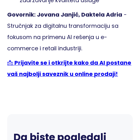
zadržavanje kvaliteta usluge
Govornik: Jovana Janjić, Daktela Adria
-
Stručnjak za digitalnu transformaciju sa
fokusom na primenu AI rešenja u e-
commerce i retail industriji.
📩
Prijavite se i otkrijte kako da AI postane
vaš najbolji saveznik u online prodaji!
Da biste pogledali