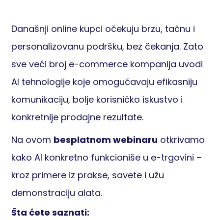
Današnji online kupci očekuju brzu, tačnu i
personalizovanu podršku, bez čekanja. Zato
sve veći broj e-commerce kompanija uvodi
AI tehnologije koje omogućavaju efikasniju
komunikaciju, bolje korisničko iskustvo i
konkretnije prodajne rezultate.
Na ovom
besplatnom webinaru
otkrivamo
kako AI konkretno funkcioniše u e-trgovini –
kroz primere iz prakse, savete i užu
demonstraciju alata.
Šta ćete saznati: