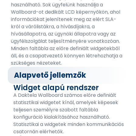
használható. Sok ügyfelünk használja a
Wallboard-ot dedikált LCD képernyőkön, ahol
információkat jelenítenek meg az elért SLA-
król a várólistákra, a hívásdíjakra, a
hívásállapotra, az ügynöki állapotra vagy az
ügyfélszolgálat teljesítményére vonatkozóan.
Minden faltábla az előre definiált widgetekből
áll, és a csapatvezető könnyen létrehozhatja a
szükséges nézeteket.
Alapvető jellemzők
Widget alapú rendszer
A Daktela Wallboard számos előre definiált
statisztikai widgetet kínál, amelyek képesek
teljesen személyre szabott faltábla
konfiguráció kialakításához használható.
Statisztikai a widgetek minden kommunikációs
csatornán elérhetők.