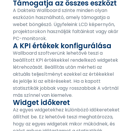
Támogatja az összes eszközt
A Daktela Wallboard szinte minden olyan
eszközön használható, amely támogatja a
webet böngésző. Ügyfeleink LCD képernyőn,
projektorokon használják faltáinkat vagy akár
PC-monitorok.
A KPI értékek konfigurálása
Wallboard szoftverünk lehetővé teszi a
beállított KPI értékekkel rendelkező widgetek
létrehozását. Beállítás után mérheti az
aktuális teljesítményt ezekkel az értékekkel
és jelölje ki az eltéréseket. Ha a kapott
statisztikák jobbak vagy rosszabbak A vártnál
más színnel van kiemelve.
Widget időkeret
Az egyes widgetekhez különböző időkereteket
állíthat be. Ez lehetővé teszi meghatározza,
hogy az egyes widgetek mikor működnek, és
ezért milyen időtartamot a statisztikák