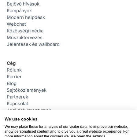
Bejövő hívások
Kampányok
Modern helpdesk
Webchat
Közösségi média
Műszaktervezés
Jelentések és wallboard
Cég
Rólunk
Karrier
Blog
Sajtóközlemények
Partnerek
Kapcsolat
Jogi dokumentumok
We use cookies
We may place these for analysis of our visitor data, to improve our website,
Contact
show personalised content and to give you a great website experience. For
daktela@daktela.hu
more information about the cookies we use open the settings.